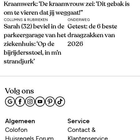
Kraamwerk: ‘De kraamvrouw zei: ‘Dit gebak is
om te vieren dat jij weggaat!’’
COLUMNS & RUBRIEKEN
ONDERWEG
Sarah (32) beviel in de
Getest: de 6 beste
parkeergarage van het
draagzakken van
ziekenhuis: ‘Op de
2026
bijrijdersstoel, in m’n
strandjurk’
Volg ons
Algemeen
Service
Colofon
Contact &
Huisregels Forum
Klantenservice