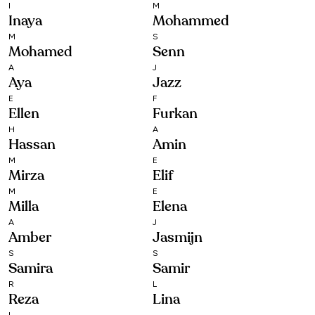
I
M
Inaya
Mohammed
M
S
Mohamed
Senn
A
J
Aya
Jazz
E
F
Ellen
Furkan
H
A
Hassan
Amin
M
E
Mirza
Elif
M
E
Milla
Elena
A
J
Amber
Jasmijn
S
S
Samira
Samir
R
L
Reza
Lina