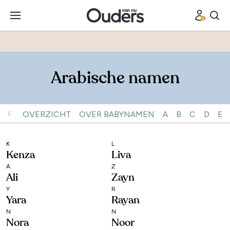
Arabische namen
OVERZICHT
OVER BABYNAMEN
A
B
C
D
E
K
L
Kenza
Liva
A
Z
Ali
Zayn
Y
R
Yara
Rayan
N
N
Nora
Noor