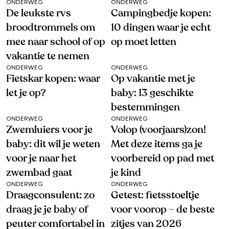
ONDERWEG
ONDERWEG
De leukste rvs
Campingbedje kopen:
broodtrommels om
10 dingen waar je echt
mee naar school of op
op moet letten
vakantie te nemen
ONDERWEG
ONDERWEG
Fietskar kopen: waar
Op vakantie met je
let je op?
baby: 13 geschikte
bestemmingen
ONDERWEG
ONDERWEG
Zwemluiers voor je
Volop (voorjaars)zon!
baby: dit wil je weten
Met deze items ga je
voor je naar het
voorbereid op pad met
zwembad gaat
je kind
ONDERWEG
ONDERWEG
Draagconsulent: zo
Getest: fietsstoeltje
draag je je baby of
voor voorop – de beste
peuter comfortabel in
zitjes van 2026