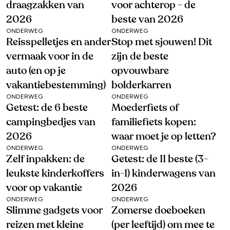
draagzakken van
voor achterop - de
2026
beste van 2026
ONDERWEG
ONDERWEG
Reisspelletjes en ander
Stop met sjouwen! Dit
vermaak voor in de
zijn de beste
auto (en op je
opvouwbare
vakantiebestemming)
bolderkarren
ONDERWEG
ONDERWEG
Getest: de 6 beste
Moederfiets of
campingbedjes van
familiefiets kopen:
2026
waar moet je op letten?
ONDERWEG
ONDERWEG
Zelf inpakken: de
Getest: de 11 beste (3-
leukste kinderkoffers
in-1) kinderwagens van
voor op vakantie
2026
ONDERWEG
ONDERWEG
Slimme gadgets voor
Zomerse doeboeken
reizen met kleine
(per leeftijd) om mee te