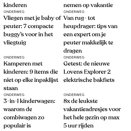
kinderen
nemen op vakantie
ONDERWEG
ONDERWEG
Vliegen met je baby of
Van rug- tot
peuter: 7 compacte
heupdrager: tips van
buggy’s voor in het
een expert om je
vliegtuig
peuter makkelijk te
dragen
ONDERWEG
ONDERWEG
Kamperen met
Getest: de nieuwe
kinderen: 9 items die
Lovens Explorer 2
niet op elke inpaklijst
elektrische bakfiets
staan
ONDERWEG
ONDERWEG
3-in-1 kinderwagen:
8x de leukste
waarom de
vakantieadresjes voor
combiwagen zo
het hele gezin op max
populair is
5 uur rijden