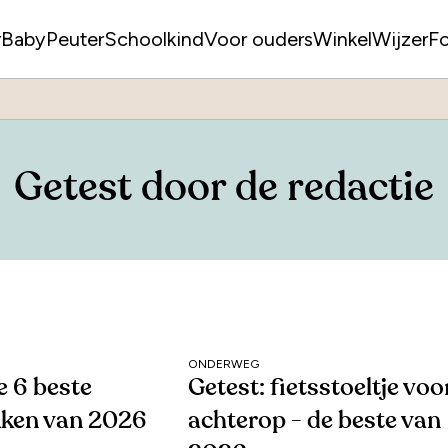
r
Baby
Peuter
Schoolkind
Voor ouders
WinkelWijzer
F
Getest door de redactie
ONDERWEG
e 6 beste
Getest: fietsstoeltje voo
ken van 2026
achterop - de beste van