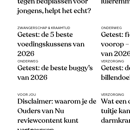
tegen bedplassen voor
luieremm
jongens, helpt het echt?
ZWANGERSCHAP & KRAAMTIJD
ONDERWEG
Getest: de 5 beste
Getest: f
voedingskussens van
voorop – 
2026
van 202
ONDERWEG
VERZORGING
Getest: de beste buggy’s
Getest: d
van 2026
billendo
VOOR JOU
VERZORGING
Disclaimer: waarom je de
Wat een o
Ouders van Nu
tuitje kan
reviewcontent kunt
darmkra