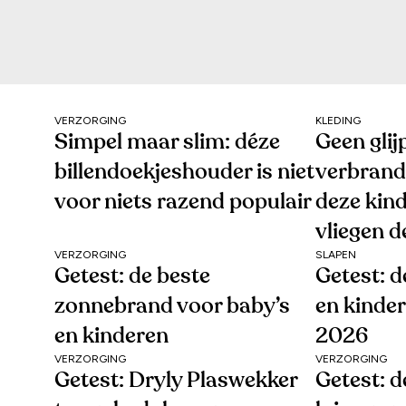
VERZORGING
KLEDING
Simpel maar slim: déze
Geen glij
billendoekjeshouder is niet
verbrand
voor niets razend populair
deze kin
vliegen d
VERZORGING
SLAPEN
Getest: de beste
Getest: d
zonnebrand voor baby’s
en kinde
en kinderen
2026
VERZORGING
VERZORGING
Getest: Dryly Plaswekker
Getest: d