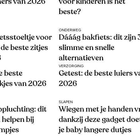
ers van 2026
voor kinderen is het
beste?
ONDERWEG
ietsstoeltje voor
Dááág bakfiets: dit zijn 
de beste zitjes
slimme en snelle
6
alternatieven
VERZORGING
e beste
Getest: de beste luiers 
ekjes van 2026
2026
SLAPEN
pluchting: dit
Wiegen met je handen vr
 helpen bij
dankzij deze gadget doe
mpjes
je baby langere dutjes