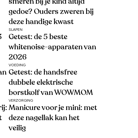
smeren bij je kind altijd
gedoe? Ouders zweren bij
deze handige kwast
SLAPEN
3
Getest: de 5 beste
whitenoise-apparaten van
2026
VOEDING
van
Getest: de handsfree
dubbele elektrische
borstkolf van WOWMOM
VERZORGING
ij:
Manicure voor je mini: met
t
deze nagellak kan het
veilig