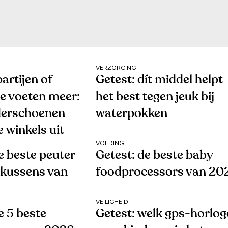
VERZORGING
partijen of
Getest: dít middel helpt
e voeten meer:
het best tegen jeuk bij
derschoenen
waterpokken
e winkels uit
VOEDING
e beste peuter-
Getest: de beste baby
rkussens van
foodprocessors van 20
VEILIGHEID
e 5 beste
Getest: welk gps-horlog