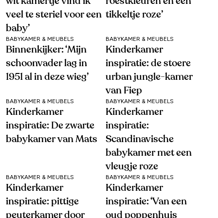
wit kamertje vind ik
roestkleuren en een
veel te steriel voor een
tikkeltje roze’
baby’
BABYKAMER & MEUBELS
BABYKAMER & MEUBELS
Binnenkijker: ‘Mijn
Kinderkamer
schoonvader lag in
inspiratie: de stoere
1951 al in deze wieg’
urban jungle-kamer
van Fiep
BABYKAMER & MEUBELS
BABYKAMER & MEUBELS
Kinderkamer
Kinderkamer
inspiratie: De zwarte
inspiratie:
babykamer van Mats
Scandinavische
babykamer met een
vleugje roze
BABYKAMER & MEUBELS
BABYKAMER & MEUBELS
Kinderkamer
Kinderkamer
inspiratie: pittige
inspiratie: ‘Van een
peuterkamer door
oud poppenhuis