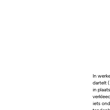
In werk
dartelt 
in plaat
verklee
iets ond