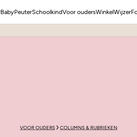
r
Baby
Peuter
Schoolkind
Voor ouders
WinkelWijzer
F
VOOR OUDERS
COLUMNS & RUBRIEKEN