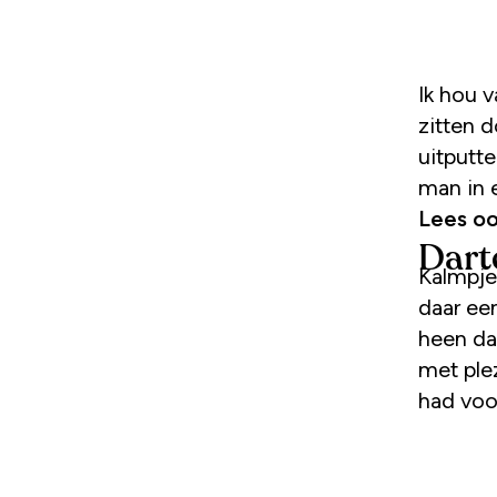
Ik hou van zwemles. Omdat ik in de warmte drie kwartier kan
zitten d
uitputt
man in 
Lees oo
Dart
Kalmpjes
daar ee
heen dar
met plez
had voo