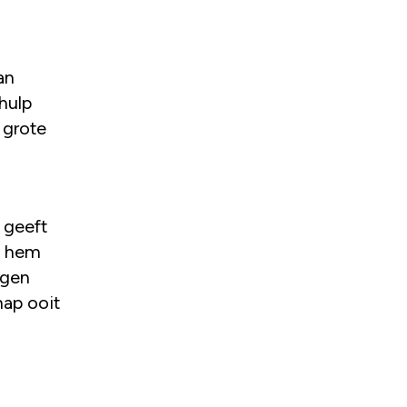
 hulp
 grote
, geeft
m hem
lgen
hap ooit