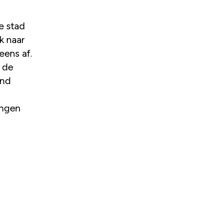
e stad
ik naar
eens af.
r de
end
ingen