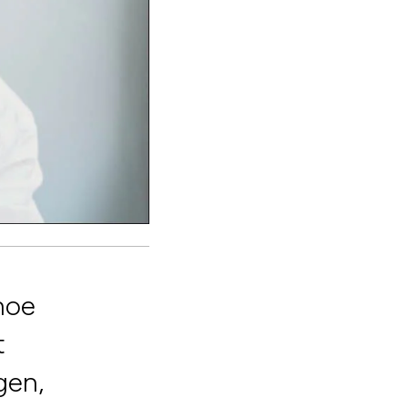
hoe
t
gen,