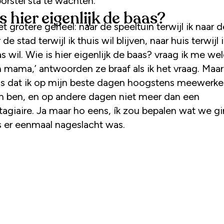
orstel sta te wachten.
s hier eigenlijk de baas?
t grotere geheel: naar de speeltuin terwijl ik naar d
 de stad terwijl ik thuis wil blijven, naar huis terwijl 
as wil. Wie is hier eigenlijk de baas? vraag ik me wel
n mama,’ antwoorden ze braaf als ik het vraag. Maa
k is dat ik op mijn beste dagen hoogstens meewerk
 ben, en op andere dagen niet meer dan een
stagiaire. Ja maar ho eens, ík zou bepalen wat we g
s er eenmaal nageslacht was.