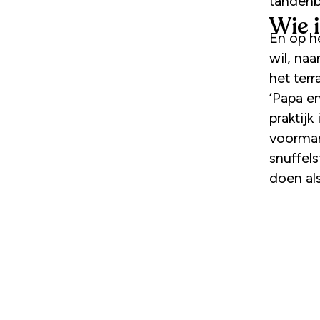
tandenb
Wie i
En op he
wil, naar
het terr
‘Papa e
praktij
voorman
snuffel
doen al