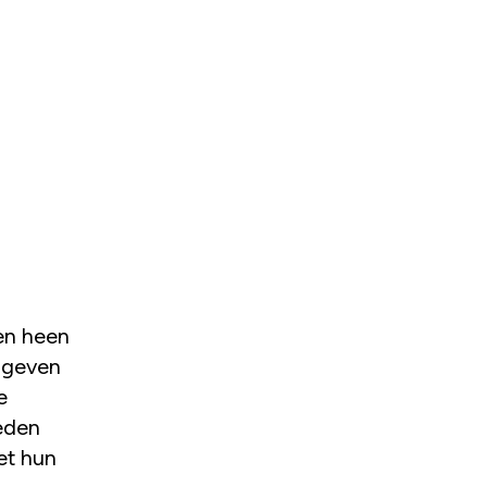
ren heen
angeven
e
neden
et hun