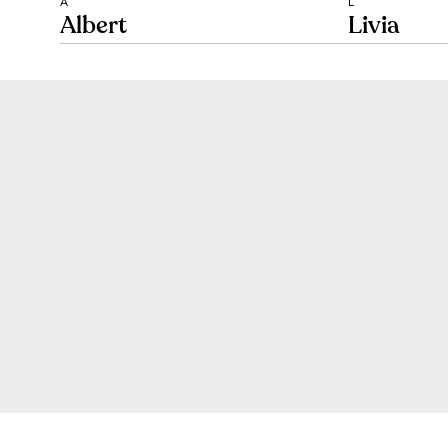
A
L
Albert
Livia