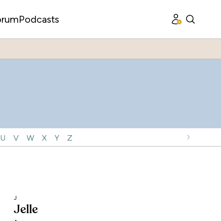
orum
Podcasts
U
V
W
X
Y
Z
J
Jelle