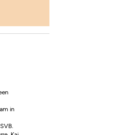
 een
aam in
 SVB.
re, Kai