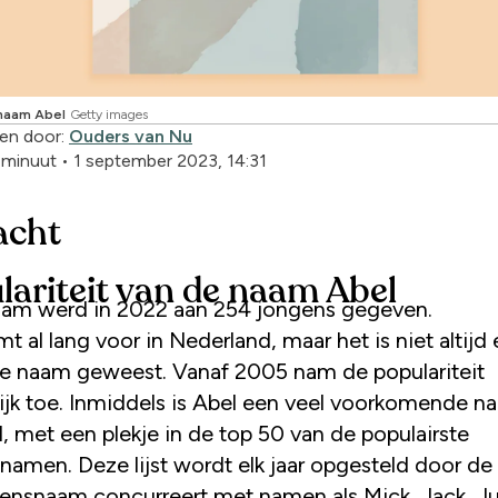
naam Abel
Getty images
en door:
Ouders van Nu
1 minuut
•
1 september 2023, 14:31
acht
lariteit van de naam Abel
am werd in 2022 aan 254 jongens gegeven.
t al lang voor in Nederland, maar het is niet altijd
re naam geweest. Vanaf 2005 nam de populariteit
lijk toe. Inmiddels is Abel een veel voorkomende n
, met een plekje in de top 50 van de populairste
namen. Deze lijst wordt elk jaar opgesteld door de
ensnaam concurreert met namen als Mick, Jack, Jur