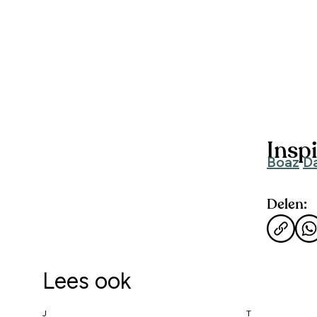
Inspi
Boaz
D
Delen:
Lees ook
J
T