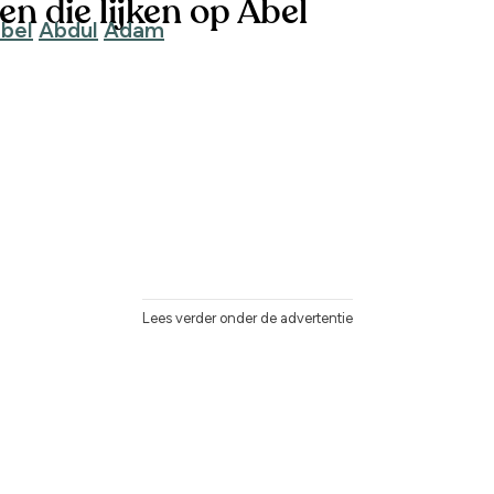
n die lijken op Abel
bel
Abdul
Adam
Lees verder onder de advertentie