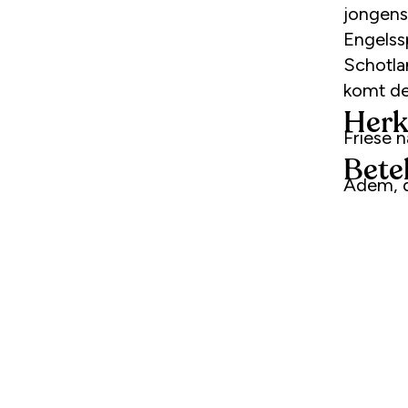
jongens
Engelss
Schotla
komt de
Herk
Friese
Bete
Adem, d