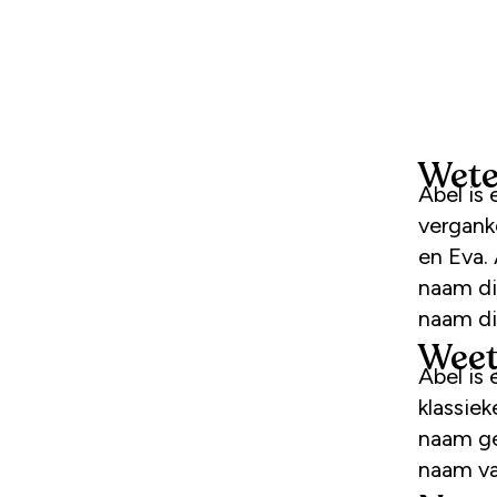
Wete
Abel is
vergank
en Eva.
naam di
naam di
Weet
Abel is
klassie
naam ge
naam va