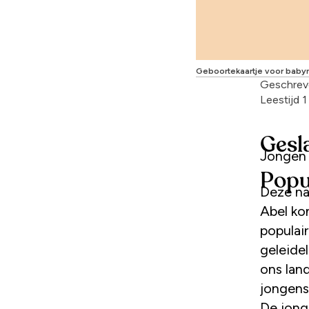
Geboortekaartje voor baby
Geschrev
Leestijd 
Gesl
Jongen
Popu
Deze na
Abel kom
populai
geleide
ons land
jongens
De jong