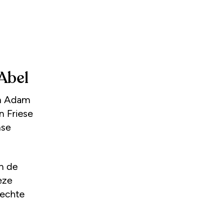
Abel
an Adam
n Friese
nse
n de
eze
 echte