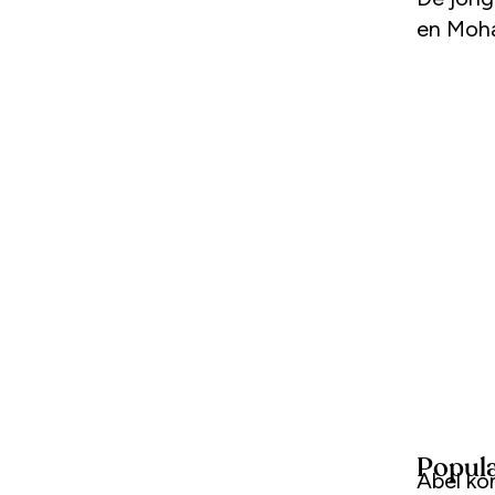
en Moh
Popula
Abel ko