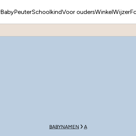
r
Baby
Peuter
Schoolkind
Voor ouders
WinkelWijzer
F
BABYNAMEN
A