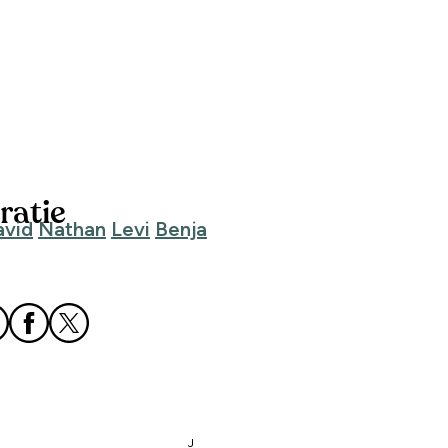
ratie
avid
Nathan
Levi
Benja
J