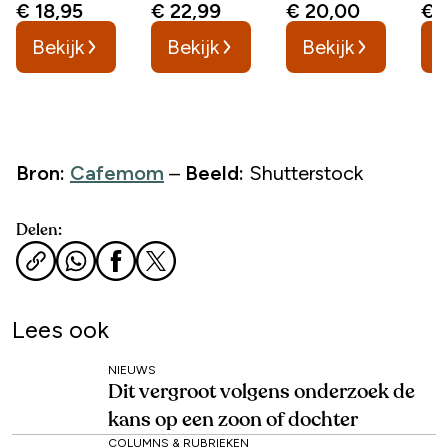
€ 18,95
€ 22,99
€ 20,00
€ 
emoties
gelezen
Bekijk
Bekijk
Bekijk
B
Bron:
Cafemom
–
Beeld:
Shutterstock
Delen:
Lees ook
NIEUWS
Dit vergroot volgens onderzoek de
kans op een zoon of dochter
COLUMNS & RUBRIEKEN