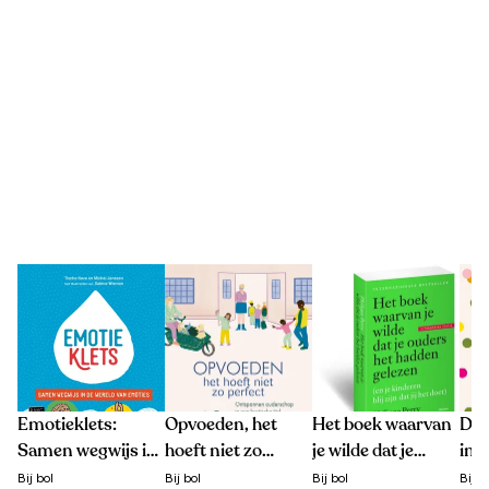
Emotieklets:
Opvoeden, het
Het boek waarvan
De 
Samen wegwijs in
hoeft niet zo
je wilde dat je
imp
de wereld van
perfect
ouders het hadden
oud
Bij
bol
Bij
bol
Bij
bol
Bij
b