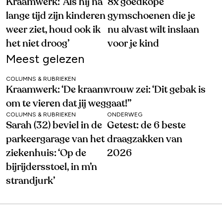
Kraamwerk: ‘Als hij na
8x goedkope
lange tijd zijn kinderen
gymschoenen die je
weer ziet, houd ook ik
nu alvast wilt inslaan
het niet droog’
voor je kind
Meest gelezen
COLUMNS & RUBRIEKEN
Kraamwerk: ‘De kraamvrouw zei: ‘Dit gebak is
om te vieren dat jij weggaat!’’
COLUMNS & RUBRIEKEN
ONDERWEG
Sarah (32) beviel in de
Getest: de 6 beste
parkeergarage van het
draagzakken van
ziekenhuis: ‘Op de
2026
bijrijdersstoel, in m’n
strandjurk’