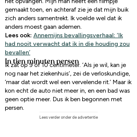
het opvangen. Mijn man heeft een filmpje
gemaakt toen, en achteraf zie je dat mijn buik
zich anders samentrekt. Ik voelde wel dat ik
anders moest gaan ademen.
Lees ook:
Annemijns bevallingsverhaal: ‘Ik
had nooit verwacht dat ik in die houding zou
bevallen’
In tien minuten persen
Ik zat op 9 of 10 centimeter. ‘Als je wil, kan je
nog naar het ziekenhuis’, zei de verloskundige,
‘maar dat wordt wel een vervelende rit.’ Maar ik
kon echt de auto niet meer in, en een bad was
geen optie meer. Dus ik ben begonnen met
persen.
Lees verder onder de advertentie