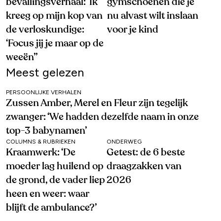
bevallingsverhaal: ‘Ik
gymschoenen die je
kreeg op mijn kop van
nu alvast wilt inslaan
de verloskundige:
voor je kind
‘Focus jij je maar op de
weeën’’
Meest gelezen
PERSOONLIJKE VERHALEN
Zussen Amber, Merel en Fleur zijn tegelijk
zwanger: ‘We hadden dezelfde naam in onze
top-3 babynamen’
COLUMNS & RUBRIEKEN
ONDERWEG
Kraamwerk: ‘De
Getest: de 6 beste
moeder lag huilend op
draagzakken van
de grond, de vader liep
2026
heen en weer: waar
blijft de ambulance?’