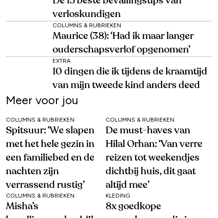
De 15 beste bevallingstips van
verloskundigen
COLUMNS & RUBRIEKEN
Maurice (38): ‘Had ik maar langer
ouderschapsverlof opgenomen’
EXTRA
10 dingen die ik tijdens de kraamtijd
van mijn tweede kind anders deed
Meer voor jou
COLUMNS & RUBRIEKEN
COLUMNS & RUBRIEKEN
Spitsuur: ‘We slapen
De must-haves van
met het hele gezin in
Hilal Orhan: ‘Van verre
een familiebed en de
reizen tot weekendjes
nachten zijn
dichtbij huis, dit gaat
verrassend rustig’
altijd mee’
COLUMNS & RUBRIEKEN
KLEDING
Misha’s
8x goedkope