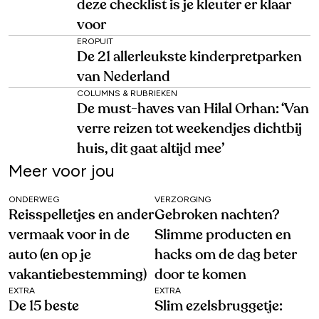
deze checklist is je kleuter er klaar
voor
EROPUIT
De 21 allerleukste kinderpretparken
van Nederland
COLUMNS & RUBRIEKEN
De must-haves van Hilal Orhan: ‘Van
verre reizen tot weekendjes dichtbij
huis, dit gaat altijd mee’
Meer voor jou
ONDERWEG
VERZORGING
Reisspelletjes en ander
Gebroken nachten?
vermaak voor in de
Slimme producten en
auto (en op je
hacks om de dag beter
vakantiebestemming)
door te komen
EXTRA
EXTRA
De 15 beste
Slim ezelsbruggetje: