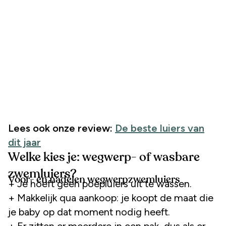
Lees ook
onze review:
De beste luiers van
dit jaar
Welke kies je: wegwerp- of wasbare
zwemluiers?
Voor- en nadelen wegwerpzwemluiers
+ Je hoeft geen poepluiers uit te wassen.
+ Makkelijk qua aankoop: je koopt de maat die
je baby op dat moment nodig heeft.
+ Er zitten er meerdere in een pak, dus als er