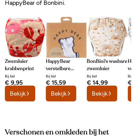
HappyBear of Bonbini.
Zwemluier
HappyBear
BonBini's wasbare
Hap
krabbenprint
verstelbare
zwemluier
ver
zwemluier
zwe
Bij
bol
Bij
bol
Bij
bol
Bij
b
€ 9,95
€ 15,59
€ 14,99
€ 
Zee
Bekijk
Bekijk
Bekijk
B
Verschonen en omkleden bij het