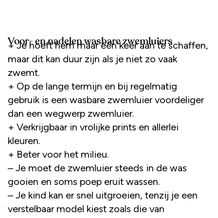
Voor- en nadelen wasbare zwemluiers
+ Je hoeft hem maar één keer aan te schaffen,
maar dit kan duur zijn als je niet zo vaak
zwemt.
+ Op de lange termijn en bij regelmatig
gebruik is een wasbare zwemluier voordeliger
dan een wegwerp zwemluier.
+ Verkrijgbaar in vrolijke prints en allerlei
kleuren.
+ Beter voor het milieu.
– Je moet de zwemluier steeds in de was
gooien en soms poep eruit wassen.
– Je kind kan er snel uitgroeien, tenzij je een
verstelbaar model kiest zoals die van