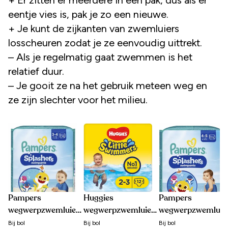
eentje vies is, pak je zo een nieuwe.
+ Je kunt de zijkanten van zwemluiers
losscheuren zodat je ze eenvoudig uittrekt.
– Als je regelmatig gaat zwemmen is het
relatief duur.
– Je gooit ze na het gebruik meteen weg en
ze zijn slechter voor het milieu.
Pampers
Huggies
Pampers
wegwerpzwemluiers
wegwerpzwemluiers
wegwerpzwemluie
maat 3-4
maat 2-3
maat 4-5
Bij
bol
Bij
bol
Bij
bol