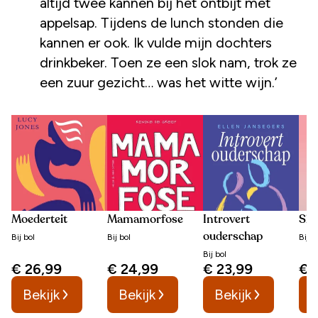
altijd twee kannen bij het ontbijt met
appelsap. Tijdens de lunch stonden die
kannen er ook. Ik vulde mijn dochters
drinkbeker. Toen ze een slok nam, trok ze
een zuur gezicht… was het witte wijn.’
Moederteit
Mamamorfose
Introvert
Sla
ouderschap
Bij
bol
Bij
bol
Bij
b
Bij
bol
€ 26,99
€ 24,99
€ 23,99
€ 
Bekijk
Bekijk
Bekijk
B