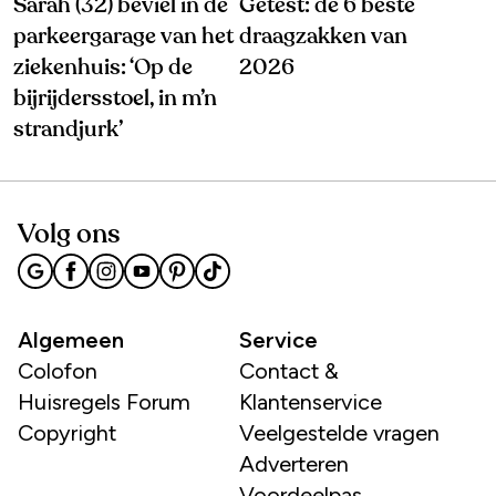
Sarah (32) beviel in de
Getest: de 6 beste
parkeergarage van het
draagzakken van
ziekenhuis: ‘Op de
2026
bijrijdersstoel, in m’n
strandjurk’
Volg ons
Algemeen
Service
Colofon
Contact &
Huisregels Forum
Klantenservice
Copyright
Veelgestelde vragen
Adverteren
Voordeelpas