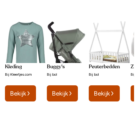
Kleding
Buggy's
Peuterbedden
Zin
Bij
Kleertjes.com
Bij
bol
Bij
bol
Bij
b
Bekijk
Bekijk
Bekijk
B