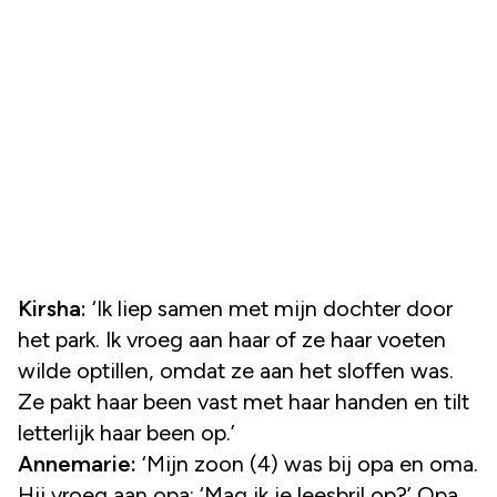
Kirsha:
‘Ik liep samen met mijn dochter door
het park. Ik vroeg aan haar of ze haar voeten
wilde optillen, omdat ze aan het sloffen was.
Ze pakt haar been vast met haar handen en tilt
letterlijk haar been op.’
Annemarie:
‘Mijn zoon (4) was bij opa en oma.
Hij vroeg aan opa: ‘Mag ik je leesbril op?’ Opa