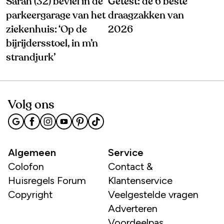
Sarah (32) beviel in de
Getest: de 6 beste
parkeergarage van het
draagzakken van
ziekenhuis: ‘Op de
2026
bijrijdersstoel, in m’n
strandjurk’
Volg ons
Algemeen
Service
Colofon
Contact &
Huisregels Forum
Klantenservice
Copyright
Veelgestelde vragen
Adverteren
Voordeelpas