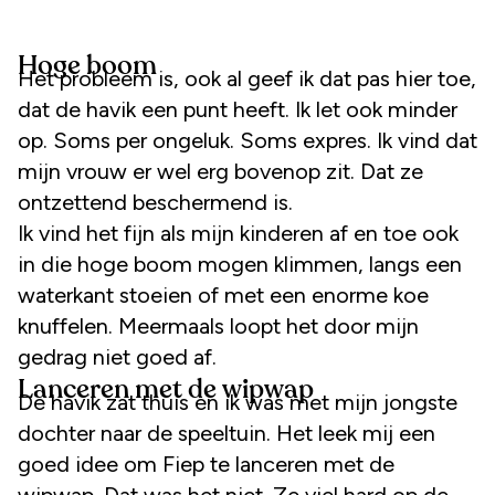
Hoge boom
Het probleem is, ook al geef ik dat pas hier toe,
dat de havik een punt heeft. Ik let ook minder
op. Soms per ongeluk. Soms expres. Ik vind dat
mijn vrouw er wel erg bovenop zit. Dat ze
ontzettend beschermend is.
Ik vind het fijn als mijn kinderen af en toe ook
in die hoge boom mogen klimmen, langs een
waterkant stoeien of met een enorme koe
knuffelen. Meermaals loopt het door mijn
gedrag niet goed af.
Lanceren met de wipwap
De havik zat thuis en ik was met mijn jongste
dochter naar de speeltuin. Het leek mij een
goed idee om Fiep te lanceren met de
wipwap. Dat was het niet. Ze viel hard op de