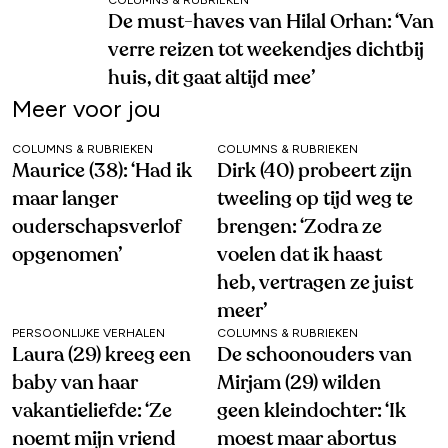
De must-haves van Hilal Orhan: ‘Van
verre reizen tot weekendjes dichtbij
huis, dit gaat altijd mee’
Meer voor jou
COLUMNS & RUBRIEKEN
COLUMNS & RUBRIEKEN
Maurice (38): ‘Had ik
Dirk (40) probeert zijn
maar langer
tweeling op tijd weg te
ouderschapsverlof
brengen: ‘Zodra ze
opgenomen’
voelen dat ik haast
heb, vertragen ze juist
meer’
PERSOONLIJKE VERHALEN
COLUMNS & RUBRIEKEN
Laura (29) kreeg een
De schoonouders van
baby van haar
Mirjam (29) wilden
vakantieliefde: ‘Ze
geen kleindochter: ‘Ik
noemt mijn vriend
moest maar abortus