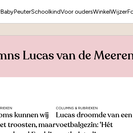
r
Baby
Peuter
Schoolkind
Voor ouders
WinkelWijzer
F
mns Lucas van de Meere
RIEKEN
COLUMNS & RUBRIEKEN
Soms kunnen wij
Lucas droomde van een
et troosten, maar
voetbalgezin: ‘Hét