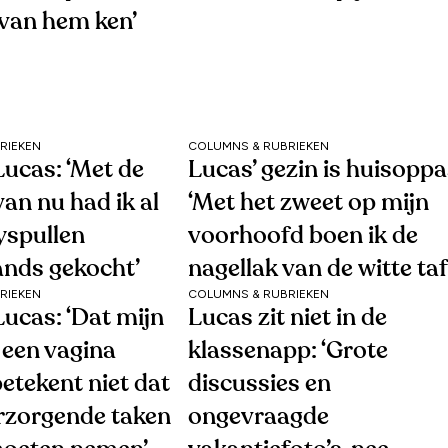
 van hem ken’
RIEKEN
COLUMNS & RUBRIEKEN
ucas: ‘Met de
Lucas’ gezin is huisoppa
van nu had ik al
‘Met het zweet op mijn
yspullen
voorhoofd boen ik de
nds gekocht’
nagellak van de witte taf
RIEKEN
COLUMNS & RUBRIEKEN
ucas: ‘Dat mijn
Lucas zit niet in de
 een vagina
klassenapp: ‘Grote
etekent niet dat
discussies en
verzorgende taken
ongevraagde