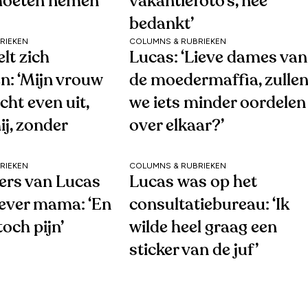
moeten nemen’
vakantiefoto’s, nee
bedankt’
RIEKEN
COLUMNS & RUBRIEKEN
lt zich
Lucas: ‘Lieve dames van
n: ‘Mijn vrouw
de moedermaffia, zulle
cht even uit,
we iets minder oordelen
j, zonder
over elkaar?’
RIEKEN
COLUMNS & RUBRIEKEN
ers van Lucas
Lucas was op het
iever mama: ‘En
consultatiebureau: ‘Ik
toch pijn’
wilde heel graag een
sticker van de juf’