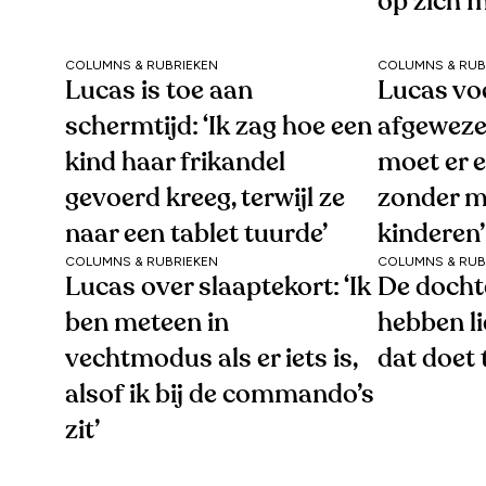
op zich 
COLUMNS & RUBRIEKEN
COLUMNS & RUB
Lucas is toe aan
Lucas voe
schermtijd: ‘Ik zag hoe een
afgeweze
kind haar frikandel
moet er e
gevoerd kreeg, terwijl ze
zonder mi
naar een tablet tuurde’
kinderen’
COLUMNS & RUBRIEKEN
COLUMNS & RUB
Lucas over slaaptekort: ‘Ik
De docht
ben meteen in
hebben l
vechtmodus als er iets is,
dat doet 
alsof ik bij de commando’s
zit’