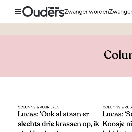
Zwanger worden
Zwange
Colu
COLUMNS & RUBRIEKEN
COLUMNS & RUB
Lucas: ‘Ook al staan er
Lucas: ‘
slechts drie krassen op, ik
Koosje ni