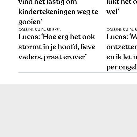
vind het lastig om
lukt het 
kindertekeningen weg te
wel’
gooien’
COLUMNS & RUBRIEKEN
COLUMNS & RUB
Lucas: ‘Hoe erg het ook
Lucas: ‘M
stormt in je hoofd, lieve
ontzette
vaders, praat erover’
en ik let
per onge