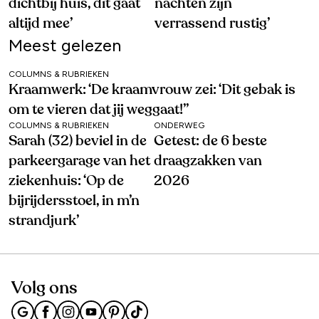
dichtbij huis, dit gaat
nachten zijn
altijd mee’
verrassend rustig’
Meest gelezen
COLUMNS & RUBRIEKEN
Kraamwerk: ‘De kraamvrouw zei: ‘Dit gebak is
om te vieren dat jij weggaat!’’
COLUMNS & RUBRIEKEN
ONDERWEG
Sarah (32) beviel in de
Getest: de 6 beste
parkeergarage van het
draagzakken van
ziekenhuis: ‘Op de
2026
bijrijdersstoel, in m’n
strandjurk’
Volg ons