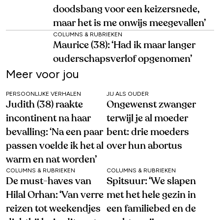
doodsbang voor een keizersnede,
maar het is me onwijs meegevallen’
COLUMNS & RUBRIEKEN
Maurice (38): ‘Had ik maar langer
ouderschapsverlof opgenomen’
Meer voor jou
PERSOONLIJKE VERHALEN
JIJ ALS OUDER
Judith (38) raakte
Ongewenst zwanger
incontinent na haar
terwijl je al moeder
bevalling: ‘Na een paar
bent: drie moeders
passen voelde ik het al
over hun abortus
warm en nat worden’
COLUMNS & RUBRIEKEN
COLUMNS & RUBRIEKEN
De must-haves van
Spitsuur: ‘We slapen
Hilal Orhan: ‘Van verre
met het hele gezin in
reizen tot weekendjes
een familiebed en de