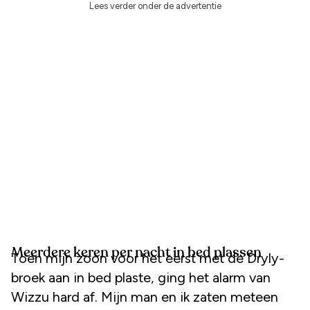
Lees verder onder de advertentie
Meerdere keren per nacht in bed plassen
Toen mijn zoon voor het eerst met de Dryly-
broek aan in bed plaste, ging het alarm van
Wizzu hard af. Mijn man en ik zaten meteen