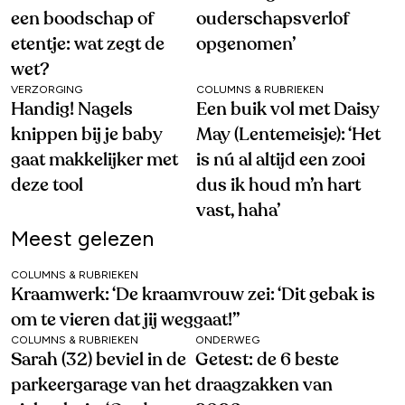
een boodschap of
ouderschapsverlof
etentje: wat zegt de
opgenomen’
wet?
VERZORGING
COLUMNS & RUBRIEKEN
Handig! Nagels
Een buik vol met Daisy
knippen bij je baby
May (Lentemeisje): ‘Het
gaat makkelijker met
is nú al altijd een zooi
deze tool
dus ik houd m’n hart
vast, haha’
Meest gelezen
COLUMNS & RUBRIEKEN
Kraamwerk: ‘De kraamvrouw zei: ‘Dit gebak is
om te vieren dat jij weggaat!’’
COLUMNS & RUBRIEKEN
ONDERWEG
Sarah (32) beviel in de
Getest: de 6 beste
parkeergarage van het
draagzakken van