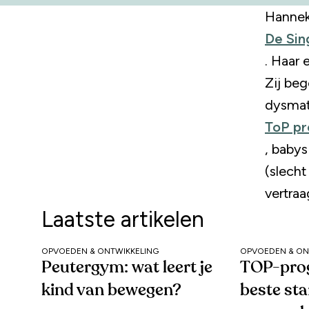
Hanneke
De Sin
. Haar 
Zij beg
dysmat
ToP p
, baby
(slecht
vertra
Laatste artikelen
OPVOEDEN & ONTWIKKELING
OPVOEDEN & ON
Peutergym: wat leert je
TOP-pro
kind van bewegen?
beste sta