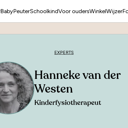
r
Baby
Peuter
Schoolkind
Voor ouders
WinkelWijzer
F
EXPERTS
Hanneke van der
Westen
Kinderfysiotherapeut