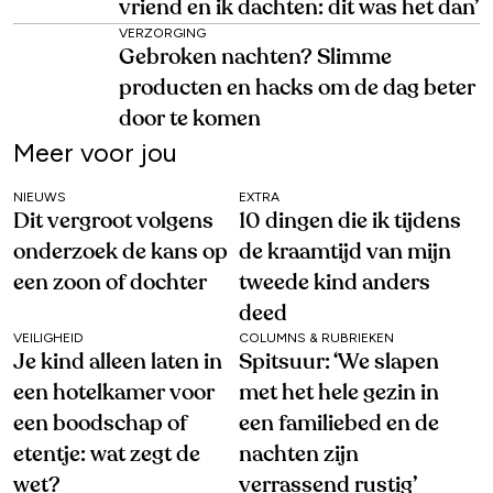
vriend en ik dachten: dit was het dan’
VERZORGING
Gebroken nachten? Slimme
producten en hacks om de dag beter
door te komen
Meer voor jou
NIEUWS
EXTRA
Dit vergroot volgens
10 dingen die ik tijdens
onderzoek de kans op
de kraamtijd van mijn
een zoon of dochter
tweede kind anders
deed
VEILIGHEID
COLUMNS & RUBRIEKEN
Je kind alleen laten in
Spitsuur: ‘We slapen
een hotelkamer voor
met het hele gezin in
een boodschap of
een familiebed en de
etentje: wat zegt de
nachten zijn
wet?
verrassend rustig’