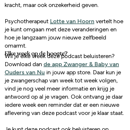
kracht, maar ook onzekerheid geven.
Psychotherapeut
Lotte van Hoorn
vertelt hoe
je kunt omgaan met deze veranderingen en
hoe je langzaam jouw nieuwe zelfbeeld
omarmt.
Elke week op de hoogte?
Wil je elke week deze podcast beluisteren?
Download dan
de app Zwanger & Baby van
Ouders van Nu
in jouw app store. Daar kun je
je zwangerschap van week tot week volgen,
vind je nog veel meer informatie en krijg je
antwoord op al je vragen. Ook ontvang je daar
iedere week een reminder dat er een nieuwe
aflevering van deze podcast voor je klaar staat.
Je kunt deze podcast ook beluisteren op