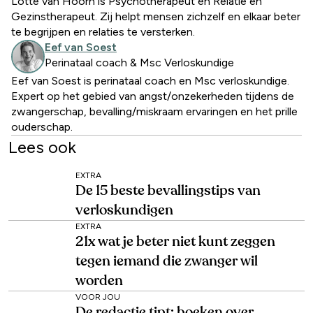
Lotte van Hoorn is Psychotherapeut en Relatie en
Gezinstherapeut. Zij helpt mensen zichzelf en elkaar beter
te begrijpen en relaties te versterken.
Eef van Soest
Perinataal coach & Msc Verloskundige
Eef van Soest is perinataal coach en Msc verloskundige.
Expert op het gebied van angst/onzekerheden tijdens de
zwangerschap, bevalling/miskraam ervaringen en het prille
ouderschap.
Lees ook
EXTRA
De 15 beste bevallingstips van
verloskundigen
EXTRA
21x wat je beter niet kunt zeggen
tegen iemand die zwanger wil
worden
VOOR JOU
De redactie tipt: boeken over