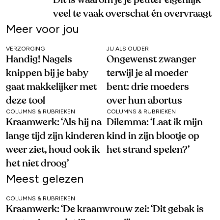
veel te vaak overschat én overvraagt
Meer voor jou
VERZORGING
JIJ ALS OUDER
Handig! Nagels
Ongewenst zwanger
knippen bij je baby
terwijl je al moeder
gaat makkelijker met
bent: drie moeders
deze tool
over hun abortus
COLUMNS & RUBRIEKEN
COLUMNS & RUBRIEKEN
Kraamwerk: ‘Als hij na
Dilemma: ‘Laat ik mijn
lange tijd zijn kinderen
kind in zijn blootje op
weer ziet, houd ook ik
het strand spelen?’
het niet droog’
Meest gelezen
COLUMNS & RUBRIEKEN
Kraamwerk: ‘De kraamvrouw zei: ‘Dit gebak is