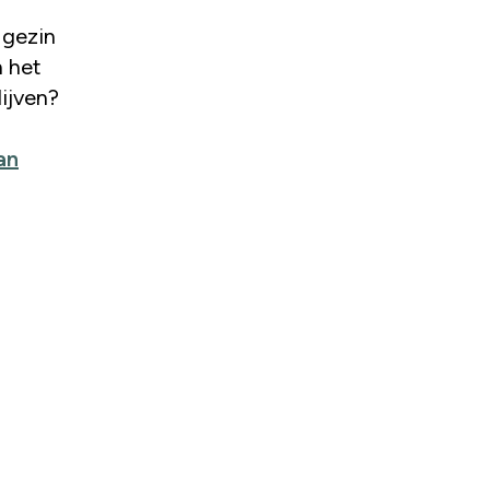
t gezin
n het
lijven?
an