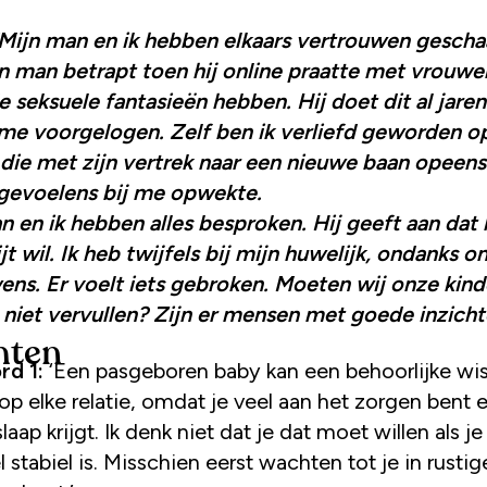
n man betrapt toen hij online praatte met vrouwe
 seksuele fantasieën hebben. Hij doet dit al jaren
 me voorgelogen.
Zelf ben ik verliefd geworden o
 die met zijn vertrek naar een nieuwe baan opeens
gevoelens bij me opwekte.
n en ik hebben alles besproken. Hij geeft aan dat 
jt wil. Ik heb twijfels bij mijn huwelijk, ondanks o
ens. Er voelt iets gebroken. Moeten wij onze kin
niet vervullen? Zijn er mensen met goede inzicht
hten
rd 1:
‘Een pasgeboren baby kan een behoorlijke wis
op elke relatie, omdat je veel aan het zorgen bent 
laap krijgt. Ik denk niet dat je dat moet willen als je
l stabiel is. Misschien eerst wachten tot je in rustig