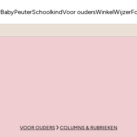
r
Baby
Peuter
Schoolkind
Voor ouders
WinkelWijzer
F
VOOR OUDERS
COLUMNS & RUBRIEKEN