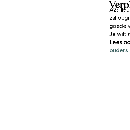
Verp
A2:
‘Ik 
zal opgr
goede vo
Je wilt 
Lees o
ouders 