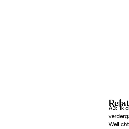
Rela
A3:
‘Ik 
verderga
Wellicht