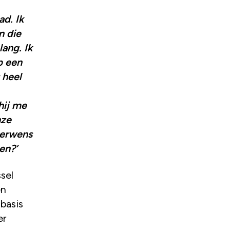
n die
lang. Ik
p een
 heel
hij me
nze
derwens
en?’
sel
en
 basis
er