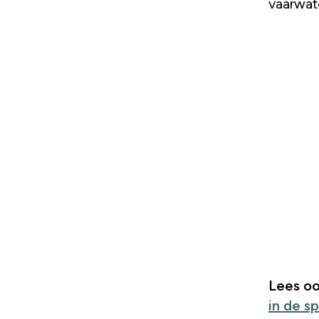
vaarwate
Lees oo
in de s