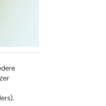
edere
zer
ers).