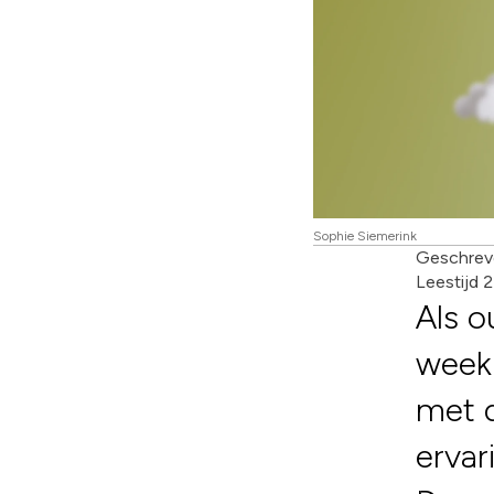
Sophie Siemerink
Geschrev
Leestijd 
Als o
week
met 
ervar