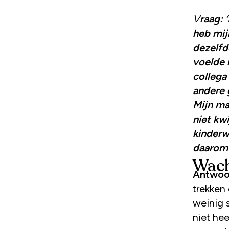
Vraag: ‘Mijn man en ik hebben elkaars vertrouwen geschaad. Ik
heb mij
dezelfde
voelde
collega
andere 
Mijn ma
niet kwi
kinderw
daarom 
Wac
Antwoo
trekken 
weinig s
niet hee