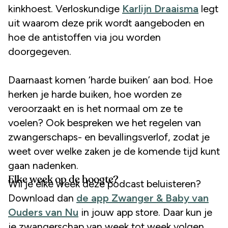
kinkhoest. Verloskundige
Karlijn Draaisma
legt
uit waarom deze prik wordt aangeboden en
hoe de antistoffen via jou worden
doorgegeven.
Daarnaast komen ‘harde buiken’ aan bod. Hoe
herken je harde buiken, hoe worden ze
veroorzaakt en is het normaal om ze te
voelen? Ook bespreken we het regelen van
zwangerschaps- en bevallingsverlof, zodat je
weet over welke zaken je de komende tijd kunt
gaan nadenken.
Elke week op de hoogte?
Wil je elke week deze podcast beluisteren?
Download dan
de app Zwanger & Baby van
Ouders van Nu
in jouw app store. Daar kun je
je zwangerschap van week tot week volgen,