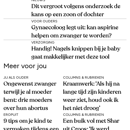
Dit vergroot volgens onderzoek de
kans op een zoon of dochter
VOOR OUDERS
Gynaecoloog legt uit: kan aspirine
helpen om zwanger te worden?
VERZORGING
Handig! Nagels knippen bij je baby
gaat makkelijker met deze tool
Meer voor jou
JIJ ALS OUDER
COLUMNS & RUBRIEKEN
Ongewenst zwanger
Kraamwerk: ‘Als hij na
terwijl je al moeder
lange tijd zijn kinderen
bent: drie moeders
weer ziet, houd ook ik
over hun abortus
het niet droog’
EROPUIT
COLUMNS & RUBRIEKEN
9 tips om je kind te
Een buik vol met Shar
vermaken tijdens een
uit Croos: ‘Ik werd