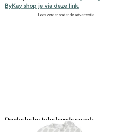
ByKay shop je via deze link.
Lees verder onder de advertentie
Puckababy inbakerslaapzak