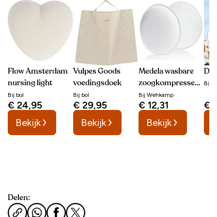
Flow Amsterdam
Vulpes Goods
Medela wasbare
De 
nursing light
voedingsdoek
zoogkompressen
Bij
b
(4 stuks)
Bij
bol
Bij
bol
Bij
Wehkamp
€ 24,95
€ 29,95
€ 12,31
€ 
Bekijk
Bekijk
Bekijk
B
Delen: