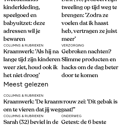
kinderkleding,
tweeling op tijd weg te
speelgoed en
brengen: ‘Zodra ze
babyuitzet: deze
voelen dat ik haast
adressen wil je
heb, vertragen ze juist
bewaren
meer’
COLUMNS & RUBRIEKEN
VERZORGING
Kraamwerk: ‘Als hij na
Gebroken nachten?
lange tijd zijn kinderen
Slimme producten en
weer ziet, houd ook ik
hacks om de dag beter
het niet droog’
door te komen
Meest gelezen
COLUMNS & RUBRIEKEN
Kraamwerk: ‘De kraamvrouw zei: ‘Dit gebak is
om te vieren dat jij weggaat!’’
COLUMNS & RUBRIEKEN
ONDERWEG
Sarah (32) beviel in de
Getest: de 6 beste