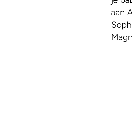
aan 
Sophi
Magní