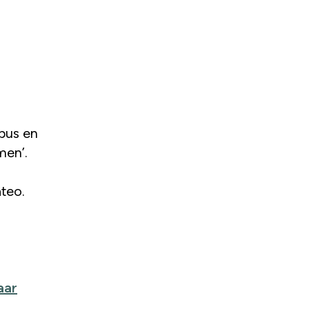
bus en
men’.
teo.
aar