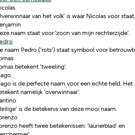
icolas
Overwinnaar van het volk’ is waar Nicolas voor staat
enjamin
eze naam staat voor ‘zoon van mijn rechterzijde’.
edro
e naam Pedro (‘rots’) staat symbool voor betrouwb
omas
omas betekent ’tweeling’.
iago
iago is de perfecte naam voor een echte held. Het
etekent namelijk ‘overwinnaar’.
antino
Heilige’ is de betekenis van deze mooi naam.
orenzo
orenzo heeft twee betekenissen: ‘laurierblad’ en
beschermer’.