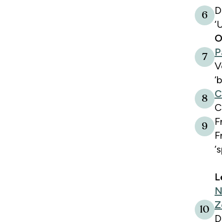
D
6
‘
O
P
7
V
‘
C
8
C
F
9
F
‘s
L
N
Z
10
D