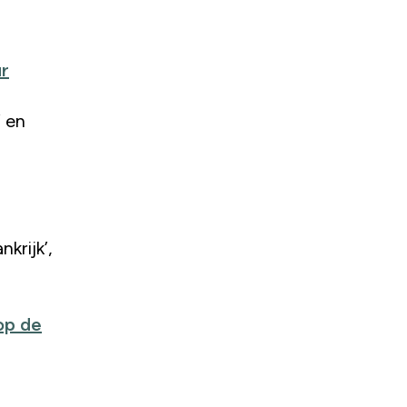
r
’ en
nkrijk’,
op de