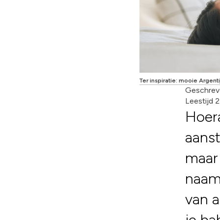
Ter inspiratie: mooie Argen
Geschrev
Leestijd 
Hoera
aanst
maar 
naam.
van a
je ba