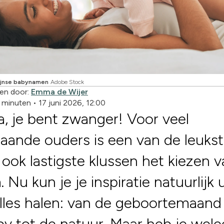
tijnse babynamen
Adobe Stock
en door:
Emma de Wijer
2 minuten
•
17 juni 2026, 12:00
, je bent zwanger! Voor veel
aande ouders is een van de leukst
ook lastigste klussen het kiezen 
 Nu kun je je inspiratie natuurlijk u
lles halen: van de geboortemaand
by tot de natuur. Maar heb je wel