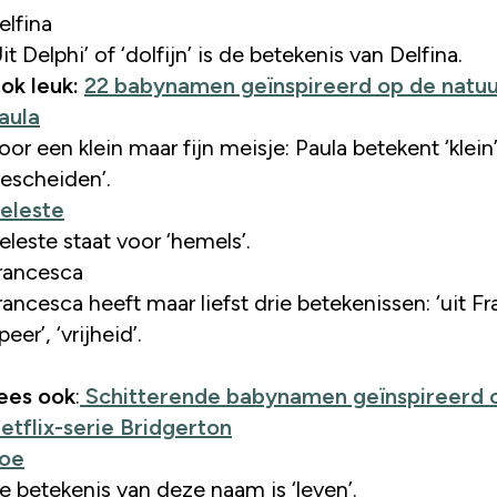
elfina
Uit Delphi’ of ‘dolfijn’ is de betekenis van Delfina.
ok leuk:
22 babynamen geïnspireerd op de natuu
aula
oor een klein maar fijn meisje: Paula betekent ‘klein
bescheiden’.
eleste
eleste staat voor ‘hemels’.
rancesca
rancesca heeft maar liefst drie betekenissen: ‘uit Fra
peer’, ‘vrijheid’.
ees ook
:
Schitterende babynamen geïnspireerd 
etflix-serie Bridgerton
oe
e betekenis van deze naam is ‘leven’.