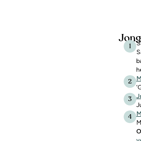
Jon
S
1
S
b
h
M
2
‘
J
3
J
M
4
M
O
v