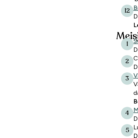
B
12
D
L
Meis
S
1
D
C
2
D
V
3
V
d
B
M
4
D
L
5
D