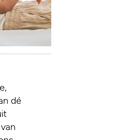
e,
van dé
it
 van
eens