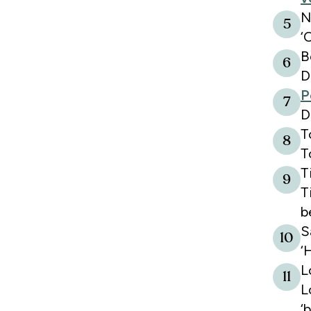
N
5
‘
B
6
D
P
7
D
T
8
T
T
9
T
b
S
10
‘
L
11
L
‘