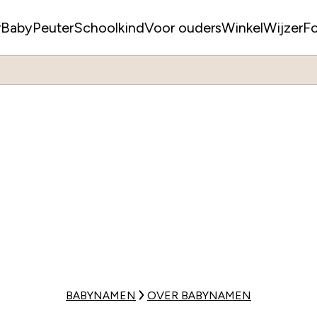
r
Baby
Peuter
Schoolkind
Voor ouders
WinkelWijzer
F
BABYNAMEN
OVER BABYNAMEN