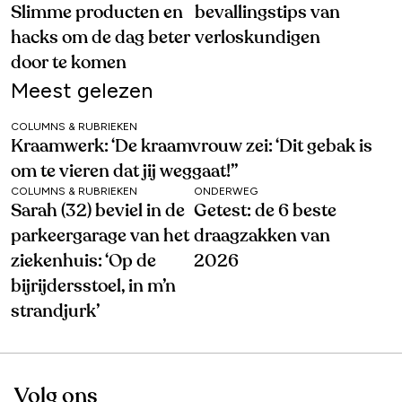
Slimme producten en
bevallingstips van
hacks om de dag beter
verloskundigen
door te komen
Meest gelezen
COLUMNS & RUBRIEKEN
Kraamwerk: ‘De kraamvrouw zei: ‘Dit gebak is
om te vieren dat jij weggaat!’’
COLUMNS & RUBRIEKEN
ONDERWEG
Sarah (32) beviel in de
Getest: de 6 beste
parkeergarage van het
draagzakken van
ziekenhuis: ‘Op de
2026
bijrijdersstoel, in m’n
strandjurk’
Volg ons