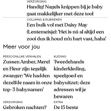
VERZORGING
Handig! Nagels knippen bij je baby
gaat makkelijker met deze tool
COLUMNS & RUBRIEKEN
Een buik vol met Daisy May
(Lentemeisje): ‘Het is nú al altijd een
zooi dus ik houd m’n hart vast, haha’
Meer voor jou
PERSOONLIJKE VERHALEN
KLEDING
Zussen Amber, Merel
Tweedehands
en Fleur zijn tegelijk
kinderkleding,
zwanger: ‘We hadden
speelgoed en
dezelfde naam in onze
babyuitzet: deze
top-3 babynamen’
adressen wil je
bewaren
VERZORGING
EXTRA
Gebroken nachten?
De 15 beste