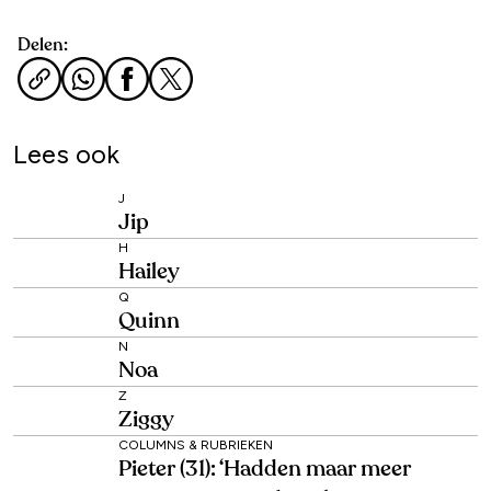
Delen:
Lees ook
J
Jip
H
Hailey
Q
Quinn
N
Noa
Z
Ziggy
COLUMNS & RUBRIEKEN
Pieter (31): ‘Hadden maar meer