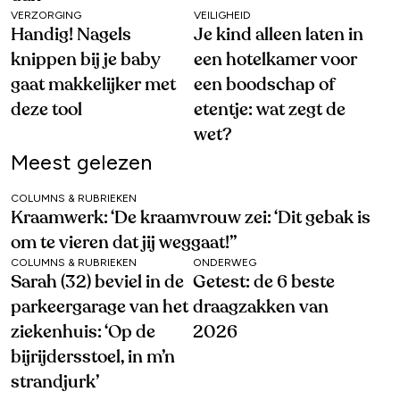
VERZORGING
VEILIGHEID
Handig! Nagels
Je kind alleen laten in
knippen bij je baby
een hotelkamer voor
gaat makkelijker met
een boodschap of
deze tool
etentje: wat zegt de
wet?
Meest gelezen
COLUMNS & RUBRIEKEN
Kraamwerk: ‘De kraamvrouw zei: ‘Dit gebak is
om te vieren dat jij weggaat!’’
COLUMNS & RUBRIEKEN
ONDERWEG
Sarah (32) beviel in de
Getest: de 6 beste
parkeergarage van het
draagzakken van
ziekenhuis: ‘Op de
2026
bijrijdersstoel, in m’n
strandjurk’