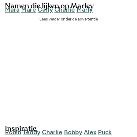
Namen die lijken op Marley
Mara
Mare
Carly
Charlie
Marly
Lees verder onder de advertentie
Inspiratie
Robin
Teddy
Charlie
Bobby
Alex
Puck