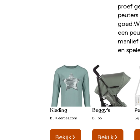
proef ge
peuters
goed.Wa
een peu
manlief
en spele
Kleding
Buggy's
Pe
Bij
Kleertjes.com
Bij
bol
Bij
Bekijk
Bekijk