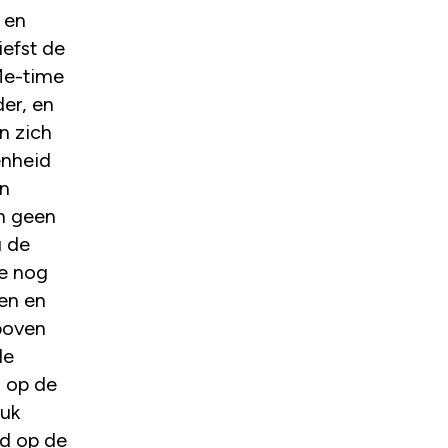
 en
iefst de
Me-time
der, en
n zich
enheid
en
en geen
u de
ze nog
sen en
boven
de
n op de
luk
ld op de