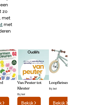
lleen
t zo
, met
ht
met
deren
ed
Van Peuter tot
Loopfietsen
Kinderbedden
Kleuter
Bij
bol
Bij
Wehkamp
Bij
bol
k
Bekijk
Bekijk
Bekijk