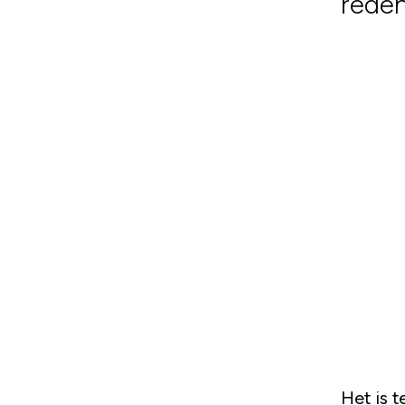
rede
Het is te schattig als ze leren lopen, praten, gaan kletsen en lachen: