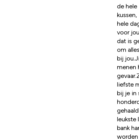
de hele
kussen,
hele da
voor jou
dat is 
om alle
bij jou.
menen h
gevaar.
liefste 
bij je i
honderd
gehaald
leukste 
bank ha
worden 