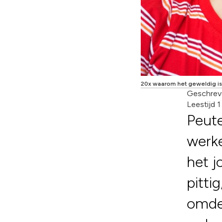
20x waarom het geweldig is
Geschrev
Leestijd 
Peute
werk
het j
pitti
omde