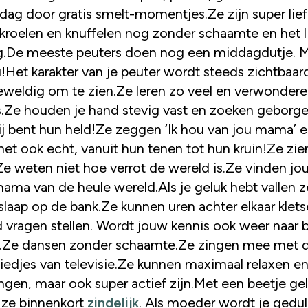
 dag door gratis smelt-momentjes.Ze zijn super lief
 kroelen en knuffelen nog zonder schaamte en het l
g.De meeste peuters doen nog een middagdutje. 
!Het karakter van je peuter wordt steeds zichtbaar
geweldig om te zien.Ze leren zo veel en verwondere
s.Ze houden je hand stevig vast en zoeken geborg
Jij bent hun held!Ze zeggen ‘Ik hou van jou mama’ 
et ook echt, vanuit hun tenen tot hun kruin!Ze zi
Ze weten niet hoe verrot de wereld is.Ze vinden jo
mama van de heule wereld.Als je geluk hebt vallen 
n slaap op de bank.Ze kunnen uren achter elkaar klet
 vragen stellen. Wordt jouw kennis ook weer naar 
.Ze dansen zonder schaamte.Ze zingen mee met 
liedjes van televisie.Ze kunnen maximaal relaxen e
ngen, maar ook super actief zijn.Met een beetje ge
ze binnenkort
zindelijk
. Als moeder wordt je gedu