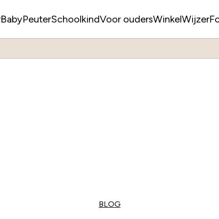
r
Baby
Peuter
Schoolkind
Voor ouders
WinkelWijzer
F
BLOG