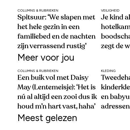
COLUMNS & RUBRIEKEN
VEILIGHEID
Spitsuur: ‘We slapen met
Je kind a
het hele gezin in een
hotelkam
familiebed en de nachten
boodscha
zijn verrassend rustig’
zegt de 
Meer voor jou
COLUMNS & RUBRIEKEN
KLEDING
Een buik vol met Daisy
Tweedeh
May (Lentemeisje): ‘Het is
kinderkle
nú al altijd een zooi dus ik
en babyui
houd m’n hart vast, haha’
adressen 
Meest gelezen