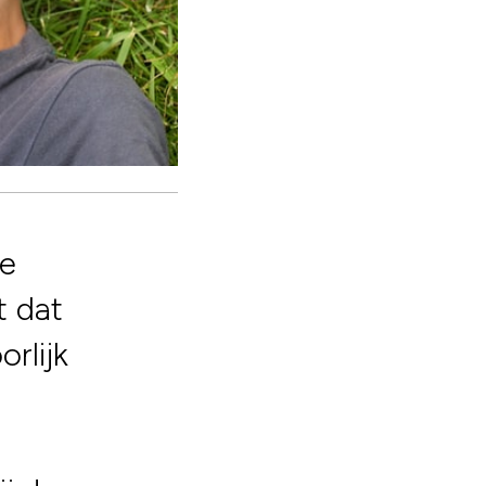
ze
t dat
rlijk