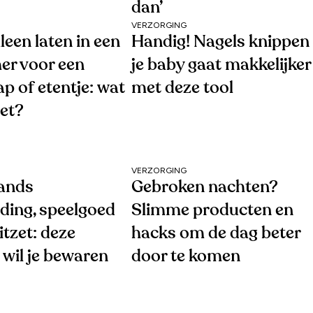
dan’
VERZORGING
lleen laten in een
Handig! Nagels knippen 
er voor een
je baby gaat makkelijker
p of etentje: wat
met deze tool
wet?
VERZORGING
ands
Gebroken nachten?
ding, speelgoed
Slimme producten en
tzet: deze
hacks om de dag beter
wil je bewaren
door te komen