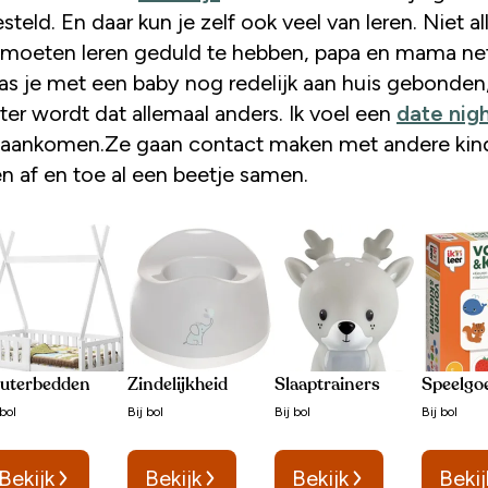
steld. En daar kun je zelf ook veel van leren. Niet a
 moeten leren geduld te hebben, papa en mama ne
s je met een baby nog redelijk aan huis gebonden
ter wordt dat allemaal anders. Ik voel een
date nig
 aankomen.Ze gaan contact maken met andere kin
n af en toe al een beetje samen.
uterbedden
Zindelijkheid
Slaaptrainers
Speelgo
bol
Bij
bol
Bij
bol
Bij
bol
Bekijk
Bekijk
Bekijk
Bekij