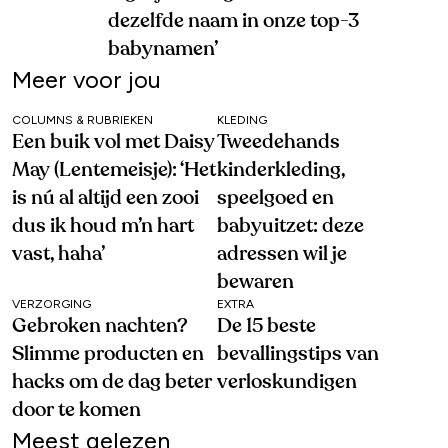
dezelfde naam in onze top-3
babynamen’
Meer voor jou
COLUMNS & RUBRIEKEN
KLEDING
Een buik vol met Daisy
Tweedehands
May (Lentemeisje): ‘Het
kinderkleding,
is nú al altijd een zooi
speelgoed en
dus ik houd m’n hart
babyuitzet: deze
vast, haha’
adressen wil je
bewaren
VERZORGING
EXTRA
Gebroken nachten?
De 15 beste
Slimme producten en
bevallingstips van
hacks om de dag beter
verloskundigen
door te komen
Meest gelezen