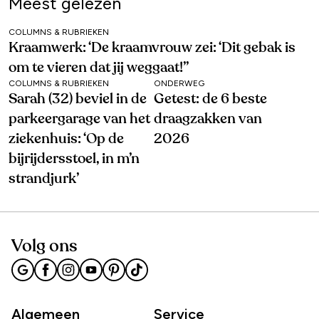
Meest gelezen
COLUMNS & RUBRIEKEN
Kraamwerk: ‘De kraamvrouw zei: ‘Dit gebak is
om te vieren dat jij weggaat!’’
COLUMNS & RUBRIEKEN
ONDERWEG
Sarah (32) beviel in de
Getest: de 6 beste
parkeergarage van het
draagzakken van
ziekenhuis: ‘Op de
2026
bijrijdersstoel, in m’n
strandjurk’
Volg ons
Algemeen
Service