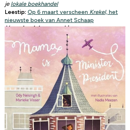
je
lokale boekhandel
Leestip:
Op 6 maart verscheen
Krekel,
het
nieuwste boek van Annet Schaap
Mama is minister-president