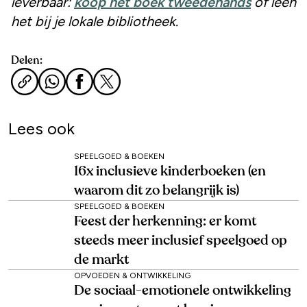
leverbaar:
koop het boek tweedehands
of leen
het bij je lokale bibliotheek.
Delen:
Lees ook
SPEELGOED & BOEKEN
16x inclusieve kinderboeken (en
waarom dit zo belangrijk is)
SPEELGOED & BOEKEN
Feest der herkenning: er komt
steeds meer inclusief speelgoed op
de markt
OPVOEDEN & ONTWIKKELING
De sociaal-emotionele ontwikkeling