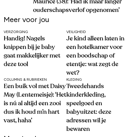
Maurice (38): ‘Had ik maar langer
ouderschapsverlof opgenomen’
Meer voor jou
VERZORGING
VEILIGHEID
Handig! Nagels
Je kind alleen laten in
knippen bij je baby
een hotelkamer voor
gaat makkelijker met
een boodschap of
deze tool
etentje: wat zegt de
wet?
COLUMNS & RUBRIEKEN
KLEDING
Een buik vol met Daisy
Tweedehands
May (Lentemeisje): ‘Het
kinderkleding,
is nú al altijd een zooi
speelgoed en
dus ik houd m’n hart
babyuitzet: deze
vast, haha’
adressen wil je
bewaren