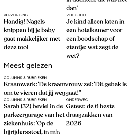
dan’
VERZORGING
VEILIGHEID
Handig! Nagels
Je kind alleen laten in
knippen bij je baby
een hotelkamer voor
gaat makkelijker met
een boodschap of
deze tool
etentje: wat zegt de
wet?
Meest gelezen
COLUMNS & RUBRIEKEN
Kraamwerk: ‘De kraamvrouw zei: ‘Dit gebak is
om te vieren dat jij weggaat!’’
COLUMNS & RUBRIEKEN
ONDERWEG
Sarah (32) beviel in de
Getest: de 6 beste
parkeergarage van het
draagzakken van
ziekenhuis: ‘Op de
2026
bijrijdersstoel, in m’n