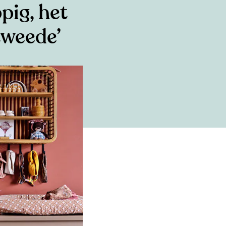
pig, het
tweede’