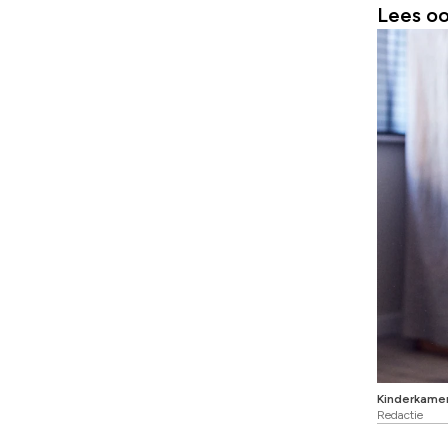
Lees oo
Kinderkamer 
Redactie