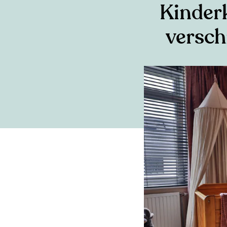
Kinderk
versch