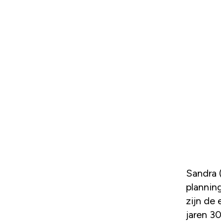
Sandra (35, advocaat) en Christian (40, manager merchandise
plannin
zijn de
jaren 30