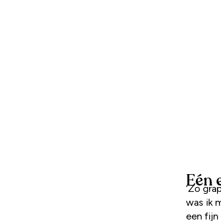
Eén 
‘Zo gra
was ik m
een fijn