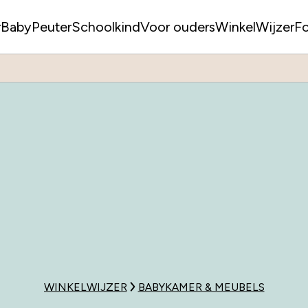
r
Baby
Peuter
Schoolkind
Voor ouders
WinkelWijzer
F
WINKELWIJZER
BABYKAMER & MEUBELS