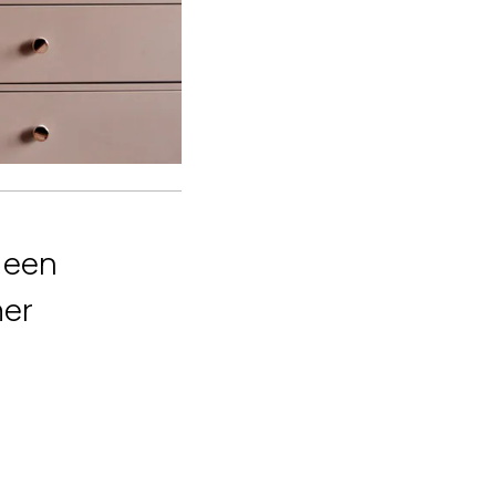
 een
mer