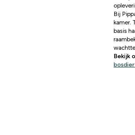
oplever
Bij Pip
kamer. 
basis h
raambek
wachtte
Bekijk 
bosdie