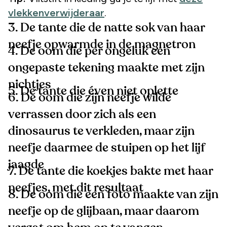
vlekkenverwijderaar
.
3. De tante die de natte sok van haar
neefje opwarmde in de magnetron
4. De oom die per ongeluk een
ongepaste tekening maakte met zijn
nichtjes
5. De tante die éven niet oplette
6. De oom die zijn neefje wilde
verrassen door zich als een
dinosaurus te verkleden, maar zijn
neefje daarmee de stuipen op het lijf
jaagde
7. De tante die koekjes bakte met haar
neefjes, met dit resultaat
8. De oom die een foto maakte van zijn
neefje op de glijbaan, maar daarom