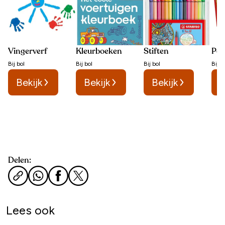
Vingerverf
Kleurboeken
Stiften
Pot
Bij
bol
Bij
bol
Bij
bol
Bij
b
Bekijk
Bekijk
Bekijk
B
Delen:
Lees ook