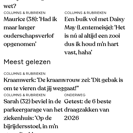
wet?
COLUMNS & RUBRIEKEN
COLUMNS & RUBRIEKEN
Maurice (38): ‘Had ik
Een buik vol met Daisy
maar langer
May (Lentemeisje): ‘Het
ouderschapsverlof
is nú al altijd een zooi
opgenomen’
dus ik houd m’n hart
vast, haha’
Meest gelezen
COLUMNS & RUBRIEKEN
Kraamwerk: ‘De kraamvrouw zei: ‘Dit gebak is
om te vieren dat jij weggaat!’’
COLUMNS & RUBRIEKEN
ONDERWEG
Sarah (32) beviel in de
Getest: de 6 beste
parkeergarage van het
draagzakken van
ziekenhuis: ‘Op de
2026
bijrijdersstoel, in m’n