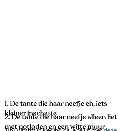
1. De tante die haar neefje eh, iets
kleiner inschatte
2. De tante die haar neefje alleen liet
met potloden en een witte muur
Tip!
Viltstift in kleding ga je te lijf met
deze