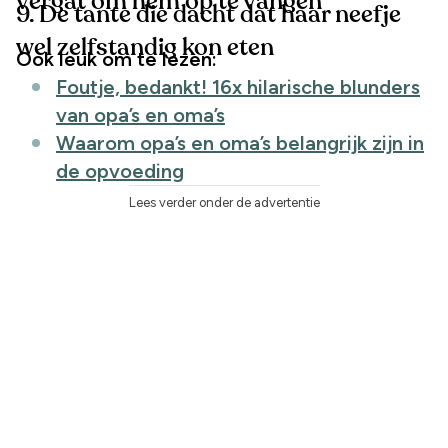
vergat om hem op te vangen
9. De tante die dacht dat haar neefje
wel zelfstandig kon eten
Ook leuk om te lezen:
Foutje, bedankt! 16x hilarische blunders
van opa’s en oma’s
Waarom opa’s en oma’s belangrijk zijn in
de opvoeding
Lees verder onder de advertentie