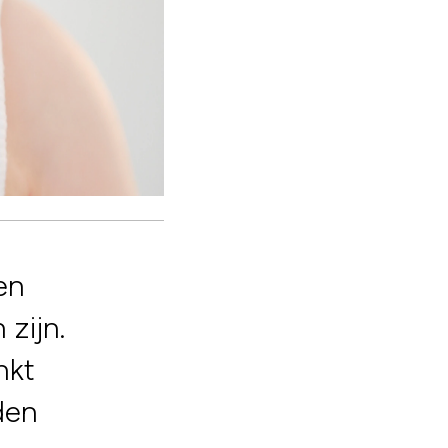
en
zijn.
nkt
den