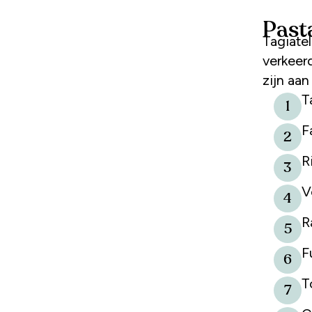
Past
Tagiatelle, Farfalle en Risotto... Aan tafel! Klinkt niet eens zo heel
verkeer
zijn aan
T
1
F
2
R
3
V
4
R
5
Fu
6
T
7