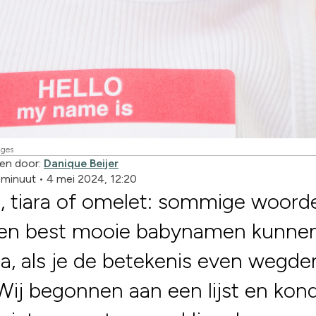
ages
en door:
Danique Beijer
1 minuut
•
4 mei 2024, 12:20
, tiara of omelet: sommige woord
en best mooie babynamen kunnen 
a, als je de betekenis even wegde
Wij begonnen aan een lijst en kon