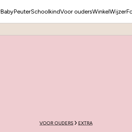
r
Baby
Peuter
Schoolkind
Voor ouders
WinkelWijzer
F
VOOR OUDERS
EXTRA