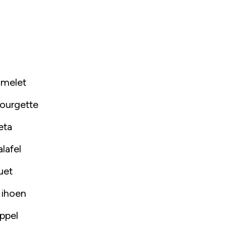
melet
ourgette
eta
alafel
uet
ihoen
ppel