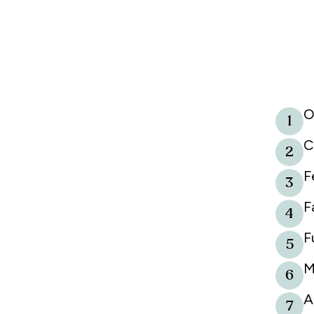
O
1
C
2
F
3
F
4
F
5
M
6
A
7