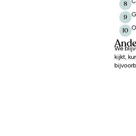
C
8
G
9
O
10
Ande
We blij
kijkt, k
bijvoorb