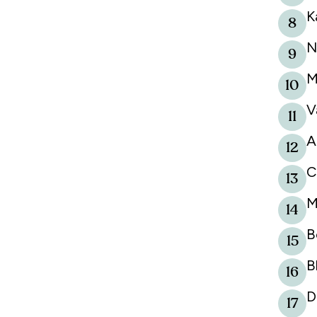
K
8
N
9
M
10
V
11
A
12
C
13
M
14
B
15
B
16
D
17