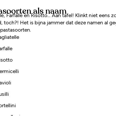
asoorten als naam
d, toch?! Het is bijna jammer dat deze namen al g
 pastasoorten.
agliatelle
arfalle
isotto
ermicelli
avioli
silli
ortellini