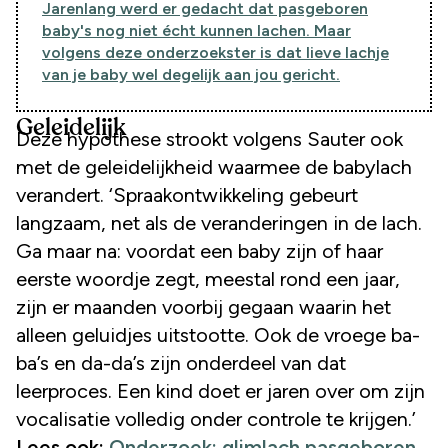
Jarenlang werd er gedacht dat pasgeboren
baby's nog niet écht kunnen lachen. Maar
volgens deze onderzoekster is dat lieve lachje
van je baby wel degelijk aan jou gericht.
Geleidelijk
Deze hypothese strookt volgens Sauter ook
met de geleidelijkheid waarmee de babylach
verandert. ‘Spraakontwikkeling gebeurt
langzaam, net als de veranderingen in de lach.
Ga maar na: voordat een baby zijn of haar
eerste woordje zegt, meestal rond een jaar,
zijn er maanden voorbij gegaan waarin het
alleen geluidjes uitstootte. Ook de vroege ba-
ba’s en da-da’s zijn onderdeel van dat
leerproces. Een kind doet er jaren over om zijn
vocalisatie volledig onder controle te krijgen.’
Lees ook:
Onderzoek: glimlach pasgeboren