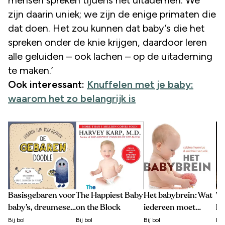
zijn daarin uniek; we zijn de enige primaten die
dat doen. Het zou kunnen dat baby’s die het
spreken onder de knie krijgen, daardoor leren
alle geluiden – ook lachen – op de uitademing
te maken.’
Ook interessant:
Knuffelen met je baby:
waarom het zo belangrijk is
Basisgebaren voor
The Happiest Baby
Het babybrein: Wat
Wa
baby’s, dreumesen
on the Block
iedereen moet
he
en peuters
weten over de
Bij
bol
Bij
bol
Bij
bol
Bij