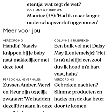
etentje: wat zegt de wet?
COLUMNS & RUBRIEKEN
Maurice (38): ‘Had ik maar langer
ouderschapsverlof opgenomen’
Meer voor jou
VERZORGING
COLUMNS & RUBRIEKEN
Handig! Nagels
Een buik vol met Daisy
knippen bij je baby
May (Lentemeisje): ‘Het
gaat makkelijker met
is nú al altijd een zooi
deze tool
dus ik houd m’n hart
vast, haha’
PERSOONLIJKE VERHALEN
VERZORGING
Zussen Amber, Merel
Gebroken nachten?
en Fleur zijn tegelijk
Slimme producten en
zwanger: ‘We hadden
hacks om de dag beter
dezelfde naam in onze
door te komen