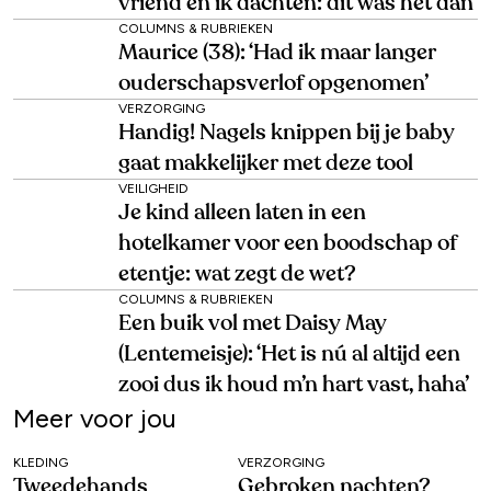
vriend en ik dachten: dit was het dan’
COLUMNS & RUBRIEKEN
Maurice (38): ‘Had ik maar langer
ouderschapsverlof opgenomen’
VERZORGING
Handig! Nagels knippen bij je baby
gaat makkelijker met deze tool
VEILIGHEID
Je kind alleen laten in een
hotelkamer voor een boodschap of
etentje: wat zegt de wet?
COLUMNS & RUBRIEKEN
Een buik vol met Daisy May
(Lentemeisje): ‘Het is nú al altijd een
zooi dus ik houd m’n hart vast, haha’
Meer voor jou
KLEDING
VERZORGING
Tweedehands
Gebroken nachten?