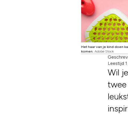
Het haar van je kind doen ka
komen.
Adobe Stock
Geschrev
Leestijd 
Wil j
twee 
leuks
inspi