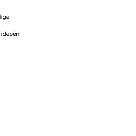
dige
l ideeën