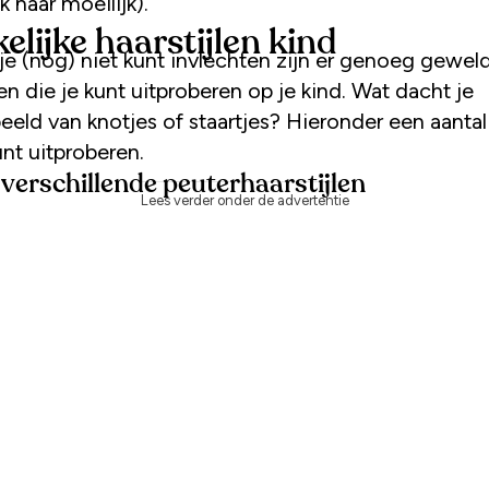
k naar moeilijk).
lijke haarstijlen kind
je (nog) niet kunt invlechten zijn er genoeg gewel
len die je kunt uitproberen op je kind. Wat dacht je
eeld van knotjes of staartjes? Hieronder een aanta
unt uitproberen.
t verschillende peuterhaarstijlen
Lees verder onder de advertentie