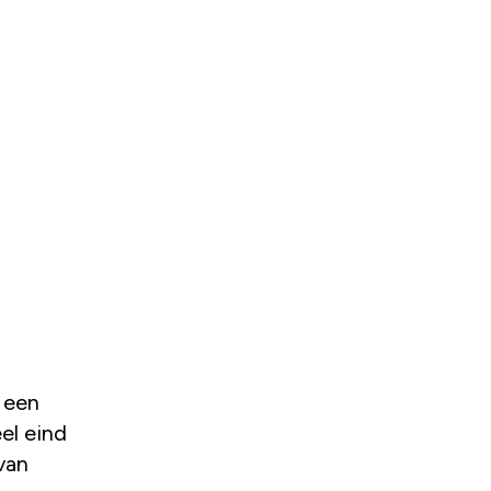
eel eind
van