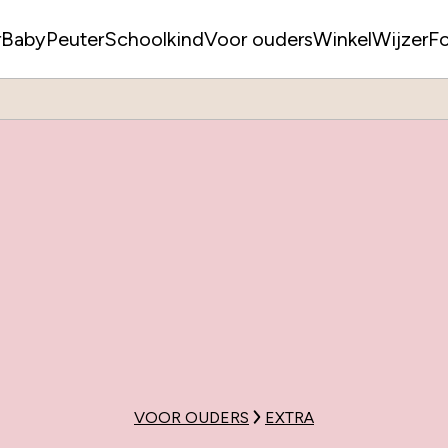
r
Baby
Peuter
Schoolkind
Voor ouders
WinkelWijzer
F
VOOR OUDERS
EXTRA