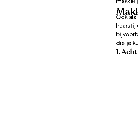
makkelij
Makke
Ook als 
haarstij
bijvoorb
die je k
1. Ach