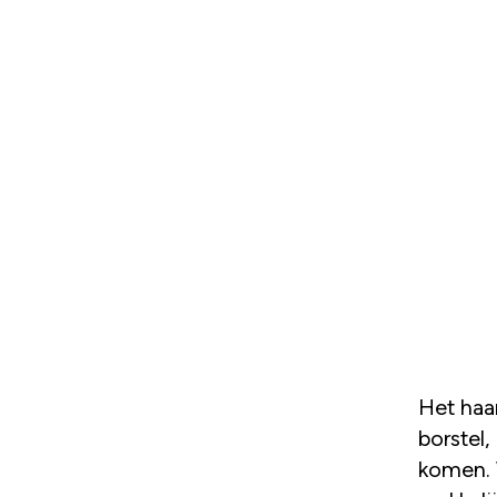
Het haar van je kind doen kan een uitdaging zijn. Maar met een
borstel,
komen. W