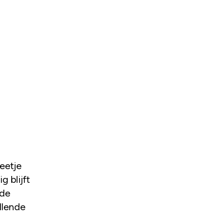
beetje
g blijft
nde
llende