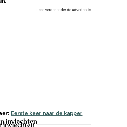
en.
Lees verder onder de advertentie
eer:
Eerste keer naar de kapper
en invlechten
r invlechten