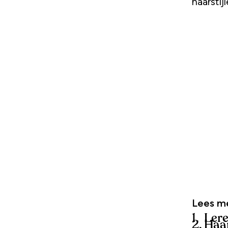
haarstijl
Lees m
1. Ler
2. Haa