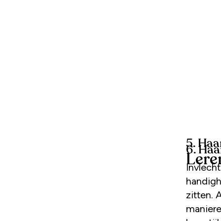
5. Haa
6. Haar
Lere
Invlecht
handighe
zitten. 
maniere