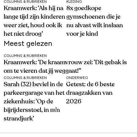
COLUMNS & RUBRIEKEN
KLEDING
Kraamwerk: ‘Als hij na
8x goedkope
lange tijd zijn kinderen
gymschoenen die je
weer ziet, houd ook ik
nu alvast wilt inslaan
het niet droog’
voor je kind
Meest gelezen
COLUMNS & RUBRIEKEN
Kraamwerk: ‘De kraamvrouw zei: ‘Dit gebak is
om te vieren dat jij weggaat!’’
COLUMNS & RUBRIEKEN
ONDERWEG
Sarah (32) beviel in de
Getest: de 6 beste
parkeergarage van het
draagzakken van
ziekenhuis: ‘Op de
2026
bijrijdersstoel, in m’n
strandjurk’