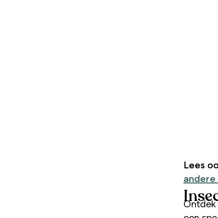
Lees oo
andere
Inse
Ontdek 
een spe