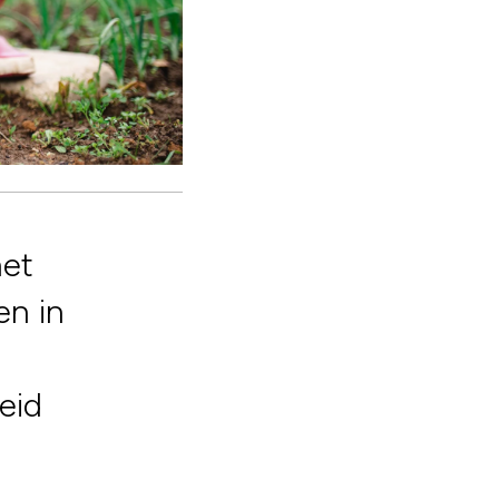
het
en in
e
eid