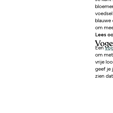
bloemen
voedsel
blauwe d
om mee 
Lees oo
Voge
Een
vog
om met 
vrije lo
geef je 
zien dat