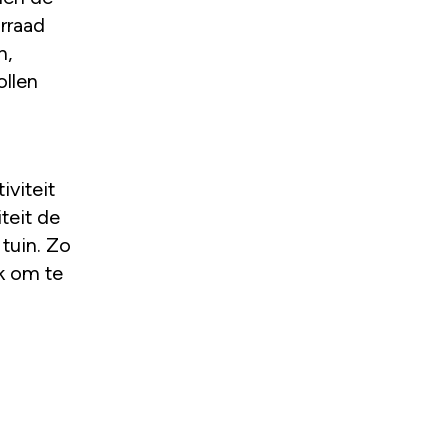
rraad
n,
ollen
iviteit
teit de
 tuin. Zo
uk om te