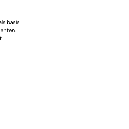
ls basis
lanten.
t