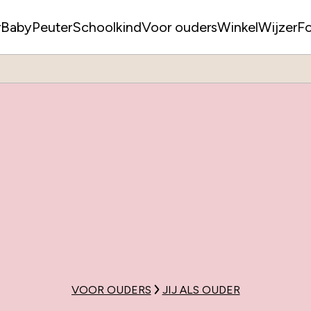
r
Baby
Peuter
Schoolkind
Voor ouders
WinkelWijzer
F
VOOR OUDERS
JIJ ALS OUDER