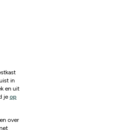
estkast
ist in
k en uit
d je
op
ren over
met