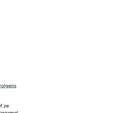
 volgens
f ze
Verzamel