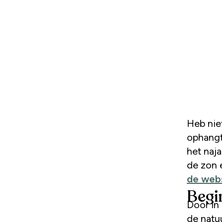
Heb niet
ophangt
het naja
de zon 
de web
Begi
Door in 
de natu