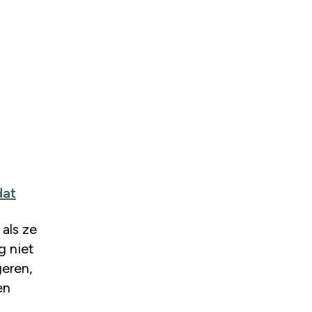
dat
als ze
g niet
eren,
en