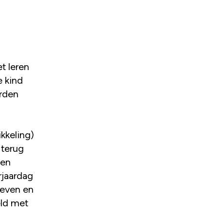
t leren
e kind
orden
kkeling)
 terug
Een
rjaardag
zeven en
eld met