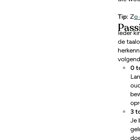
Tip:
Z
o
Pass
Ieder ki
de taal
herkenn
volgende
0 t
Lan
oud
bew
opr
3 t
Je 
gel
doe