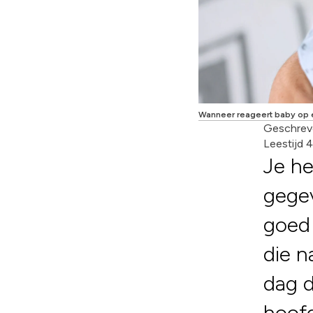
Wanneer reageert baby op
Geschrev
Leestijd 
Je he
gegev
goed 
die n
dag d
hoofd