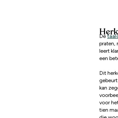
Herk
De
taal
praten, 
leert k
een bet
Dit herk
gebeurt 
kan zeg
voorbee
voor he
tien ma
die woo