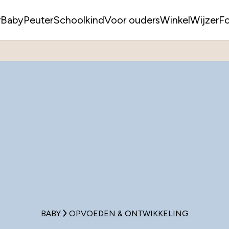
r
Baby
Peuter
Schoolkind
Voor ouders
WinkelWijzer
F
BABY
OPVOEDEN & ONTWIKKELING