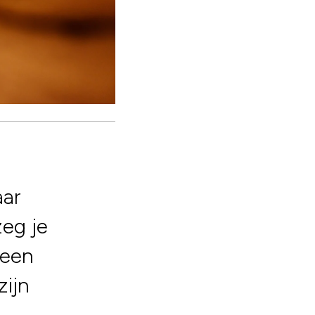
aar
zeg je
 een
zijn