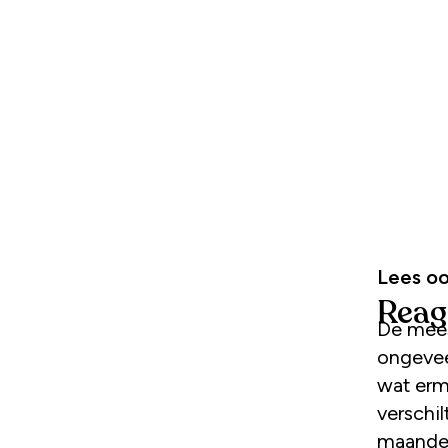
Lees oo
Reag
De mees
ongevee
wat erm
verschi
maanden