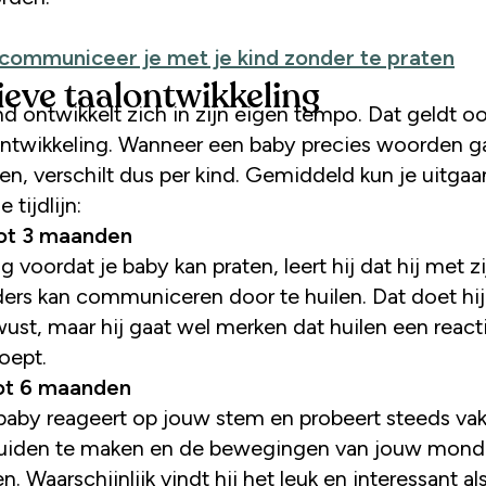
 communiceer je met je kind zonder te praten
ieve taalontwikkeling
nd ontwikkelt zich in zijn eigen tempo. Dat geldt o
ontwikkeling. Wanneer een baby precies woorden g
en, verschilt dus per kind. Gemiddeld kun je uitgaa
 tijdlijn:
ot 3 maanden
g voordat je baby kan praten, leert hij dat hij met zi
ers kan communiceren door te huilen. Dat doet hij
ust, maar hij gaat wel merken dat huilen een react
oept.
ot 6 maanden
baby reageert op jouw stem en probeert steeds vak
uiden te maken en de bewegingen van jouw mond 
n. Waarschijnlijk vindt hij het leuk en interessant als 