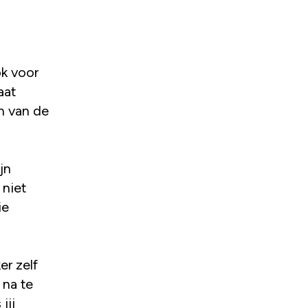
ok voor
aat
n van de
jn
 niet
ie
er zelf
na te
jij