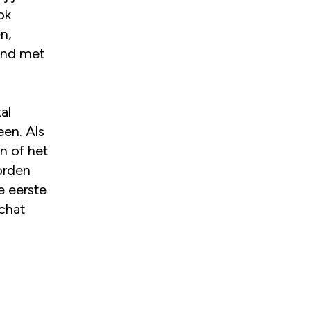
ok
n,
band met
al
een. Als
n of het
orden
e eerste
chat