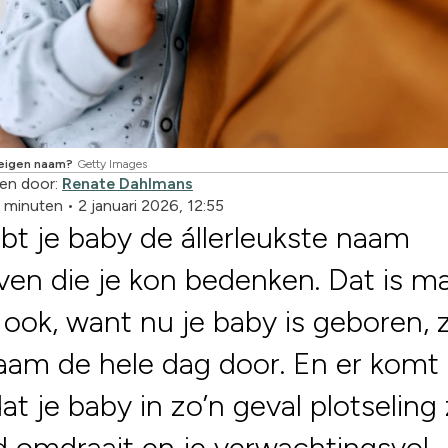
 eigen naam?
Getty Images
en door:
Renate Dahlmans
4 minuten
•
2 januari 2026, 12:55
bt je baby de állerleukste naam
en die je kon bedenken. Dat is m
ook, want nu je baby is geboren, 
aam de hele dag door. En er komt
at je baby in zo’n geval plotseling 
 omdraait en je verwachtingsvol