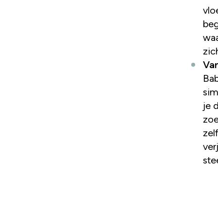
vlo
beg
waa
zic
Va
Bab
sim
je 
zoe
zel
ver
ste