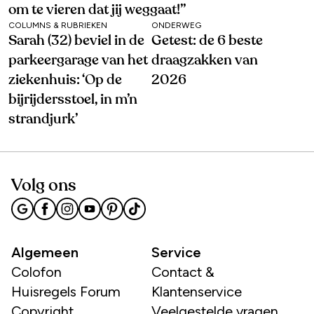
om te vieren dat jij weggaat!’’
COLUMNS & RUBRIEKEN
ONDERWEG
Sarah (32) beviel in de
Getest: de 6 beste
parkeergarage van het
draagzakken van
ziekenhuis: ‘Op de
2026
bijrijdersstoel, in m’n
strandjurk’
Volg ons
Algemeen
Service
Colofon
Contact &
Huisregels Forum
Klantenservice
Copyright
Veelgestelde vragen