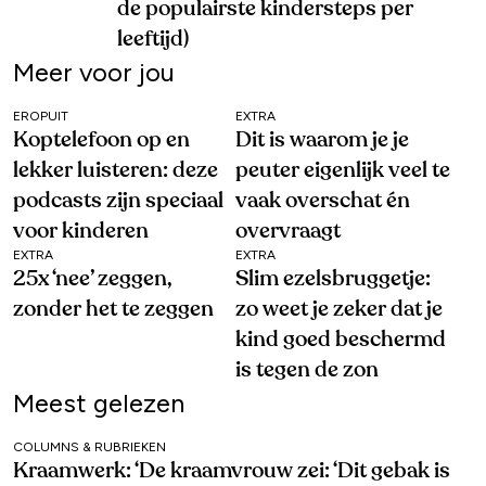
de populairste kindersteps per
leeftijd)
Meer voor jou
EROPUIT
EXTRA
Koptelefoon op en
Dit is waarom je je
lekker luisteren: deze
peuter eigenlijk veel te
podcasts zijn speciaal
vaak overschat én
voor kinderen
overvraagt
EXTRA
EXTRA
25x ‘nee’ zeggen,
Slim ezelsbruggetje:
zonder het te zeggen
zo weet je zeker dat je
kind goed beschermd
is tegen de zon
Meest gelezen
COLUMNS & RUBRIEKEN
Kraamwerk: ‘De kraamvrouw zei: ‘Dit gebak is