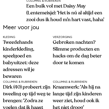
COLUMNS & RUBRIEKEN
Een buik vol met Daisy May
(Lentemeisje): ‘Het is nú al altijd een
zooi dus ik houd m’n hart vast, haha’
Meer voor jou
KLEDING
VERZORGING
Tweedehands
Gebroken nachten?
kinderkleding,
Slimme producten en
speelgoed en
hacks om de dag beter
babyuitzet: deze
door te komen
adressen wil je
bewaren
COLUMNS & RUBRIEKEN
COLUMNS & RUBRIEKEN
Dirk (40) probeert zijn
Kraamwerk: ‘Als hij na
tweeling op tijd weg te
lange tijd zijn kinderen
brengen: ‘Zodra ze
weer ziet, houd ook ik
voelen dat ik haast
het niet droog’