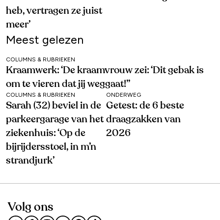
heb, vertragen ze juist
meer’
Meest gelezen
COLUMNS & RUBRIEKEN
Kraamwerk: ‘De kraamvrouw zei: ‘Dit gebak is
om te vieren dat jij weggaat!’’
COLUMNS & RUBRIEKEN
ONDERWEG
Sarah (32) beviel in de
Getest: de 6 beste
parkeergarage van het
draagzakken van
ziekenhuis: ‘Op de
2026
bijrijdersstoel, in m’n
strandjurk’
Volg ons