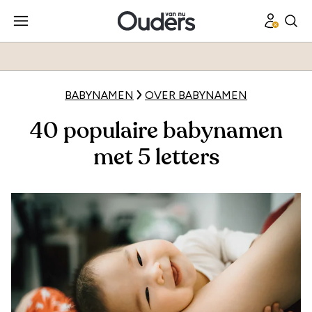
BABYNAMEN
OVER BABYNAMEN
40 populaire babynamen
met 5 letters