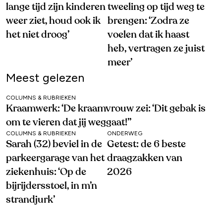
lange tijd zijn kinderen
tweeling op tijd weg te
weer ziet, houd ook ik
brengen: ‘Zodra ze
het niet droog’
voelen dat ik haast
heb, vertragen ze juist
meer’
Meest gelezen
COLUMNS & RUBRIEKEN
Kraamwerk: ‘De kraamvrouw zei: ‘Dit gebak is
om te vieren dat jij weggaat!’’
COLUMNS & RUBRIEKEN
ONDERWEG
Sarah (32) beviel in de
Getest: de 6 beste
parkeergarage van het
draagzakken van
ziekenhuis: ‘Op de
2026
bijrijdersstoel, in m’n
strandjurk’