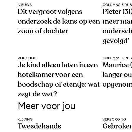
NIEUWS
COLUMNS & RUB
Dit vergroot volgens
Pieter (3
onderzoek de kans op een
meer ma
zoon of dochter
oudersc
gevolgd’
VEILIGHEID
COLUMNS & RUB
Je kind alleen laten in een
Maurice (
hotelkamer voor een
langer o
boodschap of etentje: wat
opgenom
zegt de wet?
Meer voor jou
KLEDING
VERZORGING
Tweedehands
Gebroken