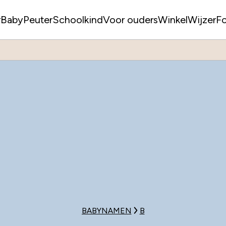
r
Baby
Peuter
Schoolkind
Voor ouders
WinkelWijzer
F
BABYNAMEN
B