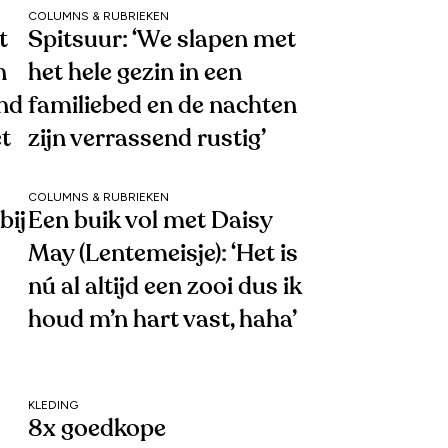
COLUMNS & RUBRIEKEN
t
Spitsuur: ‘We slapen met
n
het hele gezin in een
end
familiebed en de nachten
et
zijn verrassend rustig’
COLUMNS & RUBRIEKEN
bij
Een buik vol met Daisy
May (Lentemeisje): ‘Het is
nú al altijd een zooi dus ik
houd m’n hart vast, haha’
KLEDING
8x goedkope