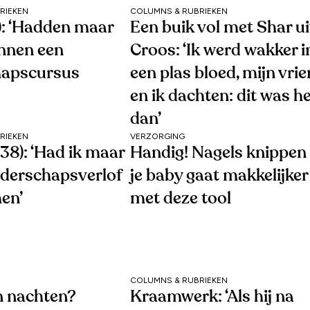
RIEKEN
COLUMNS & RUBRIEKEN
1): ‘Hadden maar
Een buik vol met Shar ui
nnen een
Croos: ‘Ik werd wakker i
hapscursus
een plas bloed, mijn vri
en ik dachten: dit was h
dan’
RIEKEN
VERZORGING
38): ‘Had ik maar
Handig! Nagels knippen 
uderschapsverlof
je baby gaat makkelijker
en’
met deze tool
COLUMNS & RUBRIEKEN
 nachten?
Kraamwerk: ‘Als hij na