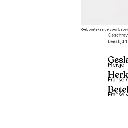
Geboortekaartje voor baby
Geschrev
Leestijd 
Gesl
Meisje
Herk
Franse
Bete
Franse 