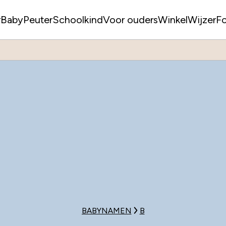
r
Baby
Peuter
Schoolkind
Voor ouders
WinkelWijzer
F
BABYNAMEN
B