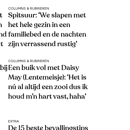
COLUMNS & RUBRIEKEN
t
Spitsuur: ‘We slapen met
n
het hele gezin in een
end
familiebed en de nachten
et
zijn verrassend rustig’
COLUMNS & RUBRIEKEN
bij
Een buik vol met Daisy
May (Lentemeisje): ‘Het is
nú al altijd een zooi dus ik
houd m’n hart vast, haha’
EXTRA
De 15 beste bevallingstips