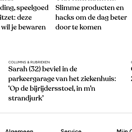
ding, speelgoed
Slimme producten en
tzet: deze
hacks om de dag beter
wil je bewaren
door te komen
COLUMNS & RUBRIEKEN
Sarah (32) beviel in de
parkeergarage van het ziekenhuis:
‘Op de bijrijdersstoel, in m’n
strandjurk’
Algemeen
Service
Mijn