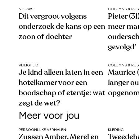
NIEUWS
COLUMNS & RUB
Dit vergroot volgens
Pieter (3
onderzoek de kans op een
meer ma
zoon of dochter
oudersc
gevolgd’
VEILIGHEID
COLUMNS & RUB
Je kind alleen laten in een
Maurice (
hotelkamer voor een
langer o
boodschap of etentje: wat
opgenom
zegt de wet?
Meer voor jou
PERSOONLIJKE VERHALEN
KLEDING
Zussen Amber, Merel en
Tweedeh