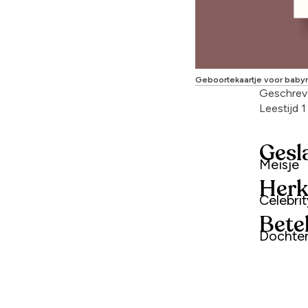
Geboortekaartje voor baby
Geschrev
Leestijd 
Gesl
Meisje
Herk
Celebri
Bete
Dochter