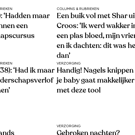
RIEKEN
COLUMNS & RUBRIEKEN
1): ‘Hadden maar
Een buik vol met Shar ui
nnen een
Croos: ‘Ik werd wakker i
hapscursus
een plas bloed, mijn vri
en ik dachten: dit was h
dan’
RIEKEN
VERZORGING
38): ‘Had ik maar
Handig! Nagels knippen 
uderschapsverlof
je baby gaat makkelijker
en’
met deze tool
VERZORGING
ands
Gebroken nachten?