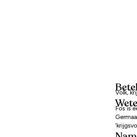
Bete
Volk, kr
Wete
Fos is e
Germaan
‘krijgsvo
Name