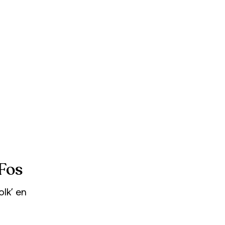
Fos
lk’ en