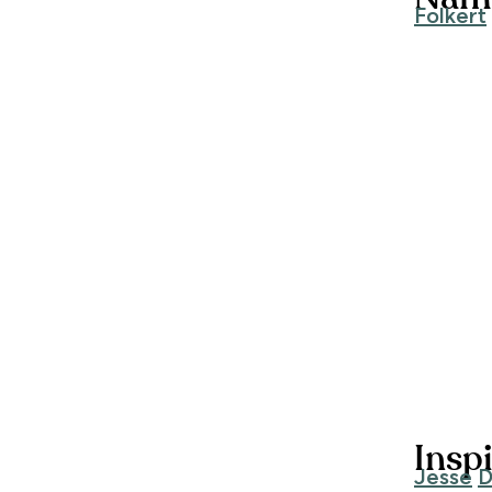
Folkert
Inspi
Jesse
D