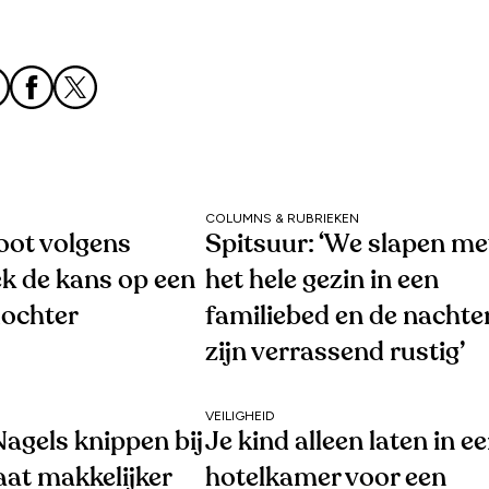
COLUMNS & RUBRIEKEN
oot volgens
Spitsuur: ‘We slapen me
k de kans op een
het hele gezin in een
dochter
familiebed en de nachte
zijn verrassend rustig’
VEILIGHEID
agels knippen bij
Je kind alleen laten in e
aat makkelijker
hotelkamer voor een