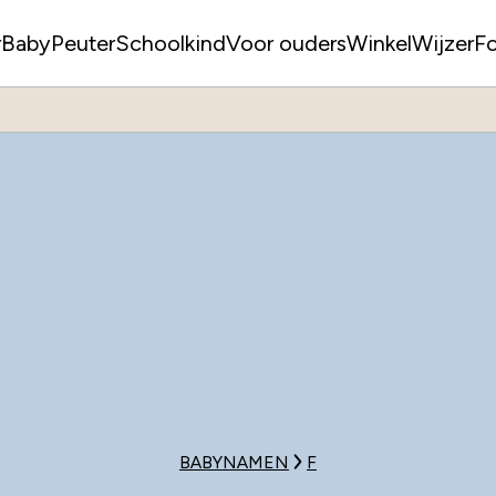
r
Baby
Peuter
Schoolkind
Voor ouders
WinkelWijzer
F
BABYNAMEN
F