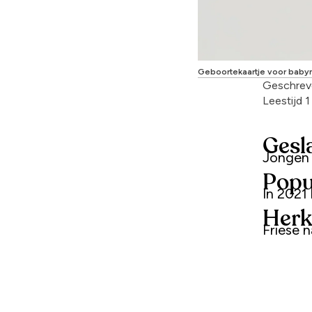
Geboortekaartje voor baby
Geschrev
Leestijd 
Gesl
Jongen
Popu
In 2021
Herk
Friese