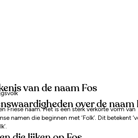
kenis van de naam Fos
ijgsvolk
nswaardigheden over de naam 
en Friese naam. Het is een sterk verkorte vorm van
se namen die beginnen met ‘Folk’. Dit betekent ‘vo
lk’.
n die lijken op Fos