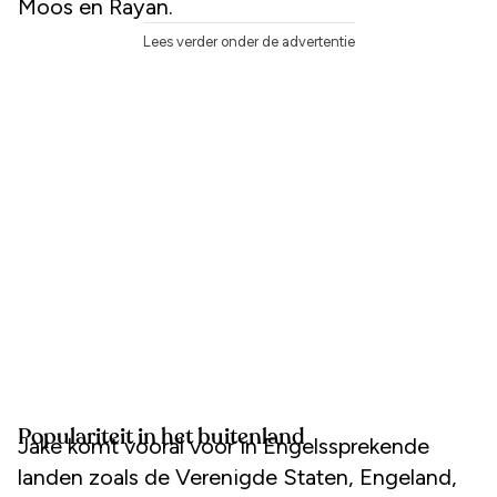
Moos en Rayan.
Lees verder onder de advertentie
Populariteit in het buitenland
Jake komt vooral voor in Engelssprekende
landen zoals de Verenigde Staten, Engeland,