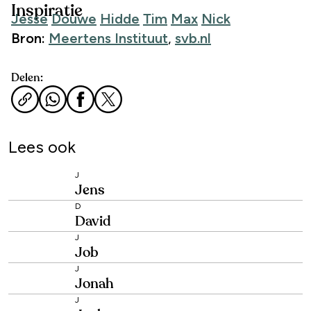
Inspiratie
Jesse
Douwe
Hidde
Tim
Max
Nick
Bron:
Meertens Instituut
,
svb.nl
Delen:
Lees ook
J
Jens
D
David
J
Job
J
Jonah
J