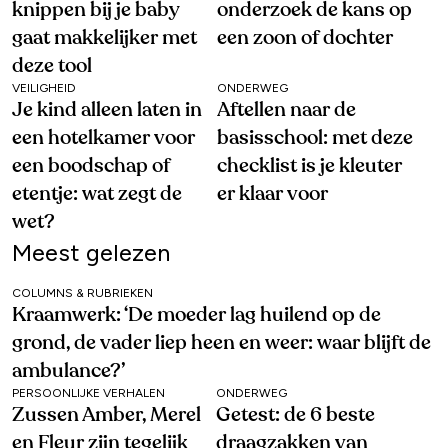
knippen bij je baby
onderzoek de kans op
gaat makkelijker met
een zoon of dochter
deze tool
VEILIGHEID
ONDERWEG
Je kind alleen laten in
Aftellen naar de
een hotelkamer voor
basisschool: met deze
een boodschap of
checklist is je kleuter
etentje: wat zegt de
er klaar voor
wet?
Meest gelezen
COLUMNS & RUBRIEKEN
Kraamwerk: ‘De moeder lag huilend op de
grond, de vader liep heen en weer: waar blijft de
ambulance?’
PERSOONLIJKE VERHALEN
ONDERWEG
Zussen Amber, Merel
Getest: de 6 beste
en Fleur zijn tegelijk
draagzakken van